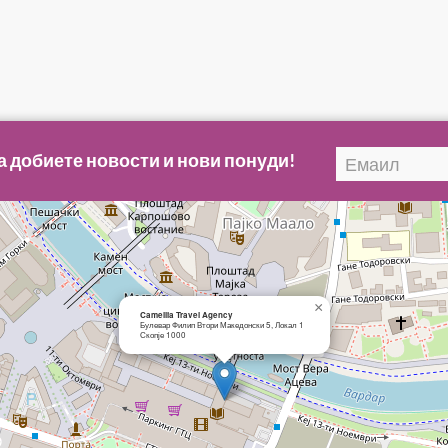
а добиете новости и нови понуди!
×
Camellia Travel Agency
Булевар Филип Втори Македонски 5, Локал 1
Скопје 1000