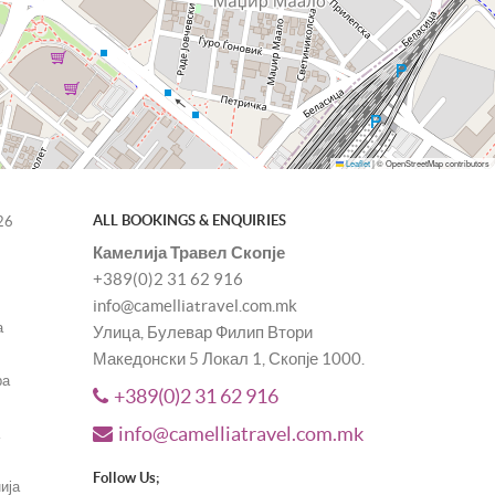
Leaflet
|
© OpenStreetMap contributors
ALL BOOKINGS & ENQUIRIES
26
Камелија Травел Скопје
+389(0)2 31 62 916
info@camelliatravel.com.mk
а
Улица, Булевар Филип Втори
Македонски 5 Локал 1, Скопје 1000.
ра
+389(0)2 31 62 916
info@camelliatravel.com.mk
а
Follow Us;
ија