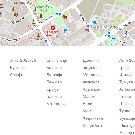
Зима 2025/26
Спа понуди
Далечни
Лето 20
Бугарија
Бањи во
патувања
Грција
Србија
Бугарија
Малдиви
Италија
Бањи во
авантура
Турција
Србија
Кралскиот
Албаниј
Бањи во
Мароко
Египет
Македонија
Бали
Црна Го
Куба
Tунис
Хедонизам
Бугариј
ш
Колумбија
Шпанија
Македон