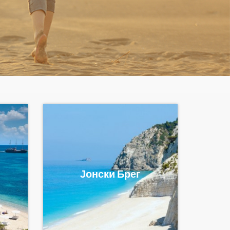
Јонски Брег