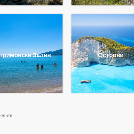
тримонски Залив
Острови
колите