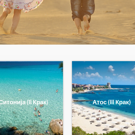
Ситонија (ll Крак)
Атос (lll Крак)