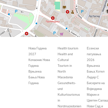
Нова Година
Health tourism
Есенски
2027
Health and
патувања
Копаоник Нова
Cultural
2026
Година
Tourism in
Врњачка
Врњачка
North
Бања Хотел
Бања Нова
Macedonia
Лидер С
Година
Gesundheits-
Бисерите на
und
Војводина
Kulturtourismus
Мајкин и
in
Цветен Сала
Nordmazedonien
Нови Сад и