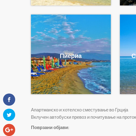
Пиериа
С
Апартманско и хотелско сместување во Грција
Вклучен автобуски превоз и почитување на прото
Поврзани објави: