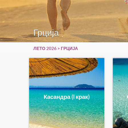
Грција
ЛЕТО 2026
> ГРЦИЈА
Касандра (l крак)