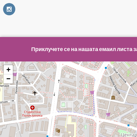
Приклучете се на нашата емаил листа з
+
−