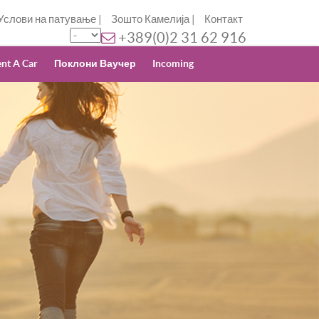
Услови на патување
|
Зошто Камелија
|
Контакт
+389(0)2 31 62 916
nt A Car
Поклони Ваучер
Incoming