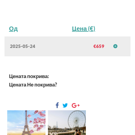
Од
Цена (€)
2025-05-24
€659
2025-05-24
2025-05-27
€659
Цената покрива:
По човек во соба
Цената Не покрива?
Резервирај