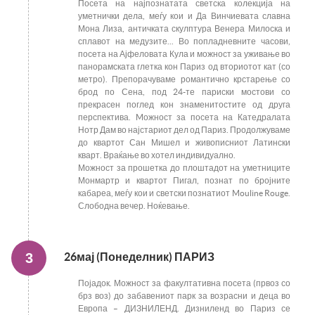
Посета на најпознатата светска колекција на
уметнички дела, меѓу кои и Да Винчиевата славна
Мона Лиза, античката скулптура Венера Милоска и
сплавот на медузите... Во попладневните часови,
посета на Ајфеловата Кула и можност за уживање во
панорамската глетка кон Париз од вториотот кат (со
метро). Препорачуваме романтично крстарење со
брод по Сена, под 24-те париски мостови со
прекрасен поглед кон знаменитостите од друга
перспектива. Mожност за посета на Катедралата
Нотр Дам во најстариот дел од Париз. Продолжуваме
до квартот Сан Мишел и живописниот Латински
кварт. Враќање во хотел индивидуално.
Можност за прошетка до плоштадот на уметниците
Монмартр и квартот Пигал, познат по бројните
кабареа, меѓу кои и светски познатиот Mouline Rouge.
Слободна вечер. Ноќевање.
3
26мај (Понеделник) ПАРИЗ
Појадок. Можност за факултативна посета (првоз со
брз воз) до забавениот парк за возрасни и деца во
Европа – ДИЗНИЛЕНД. Дизниленд во Париз се