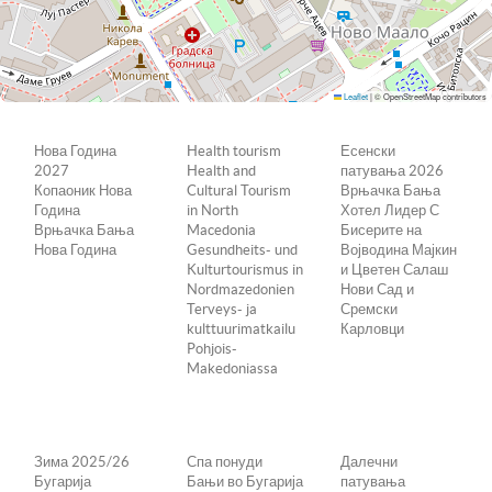
Leaflet
|
© OpenStreetMap contributors
Нова Година
Health tourism
Есенски
2027
Health and
патувања 2026
Копаоник Нова
Cultural Tourism
Врњачка Бања
Година
in North
Хотел Лидер С
Врњачка Бања
Macedonia
Бисерите на
Нова Година
Gesundheits- und
Војводина Мајкин
Kulturtourismus in
и Цветен Салаш
Nordmazedonien
Нови Сад и
Terveys- ja
Сремски
kulttuurimatkailu
Карловци
Pohjois-
Makedoniassa
Зима 2025/26
Спа понуди
Далечни
Бугарија
Бањи во Бугарија
патувања