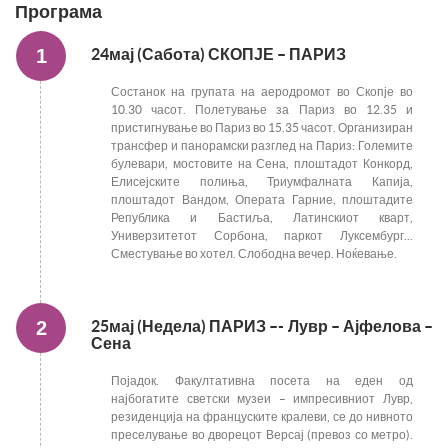
Програма
1
24мај (Сабота) СКОПЈЕ – ПАРИЗ
Состанок на групата на аеродромот во Скопје во
10.30 часот. Полетување за Париз во 12.35 и
пристигнување во Париз во 15.35 часот. Организиран
трансфер и панорамски разглед на Париз: Големите
булевари, мостовите на Сена, плоштадот Конкорд,
Елисејските полиња, Триумфалната Капија,
плоштадот Вандом, Операта Гарние, плоштадите
Република и Бастиља, Латинскиот кварт,
Универзитетот Сорбона, паркот Луксембург...
Сместување во хотел. Слободна вечер. Ноќевање.
2
25мај (Недела) ПАРИЗ –- Лувр – Ајфелова –
Сена
Појадок. Факултативна посета на еден од
најбогатите светски музеи – импресивниот Лувр,
резиденција на француските кралеви, се до нивното
преселување во дворецот Версај (превоз со метро).