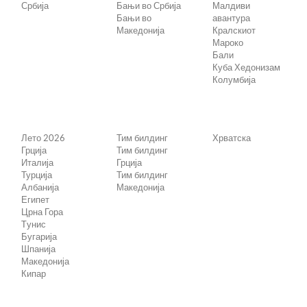
Србија
Бањи во Србија
Малдиви
Бањи во
авантура
Македонија
Кралскиот
Мароко
Бали
Куба Хедонизам
Колумбија
Лето 2026
Тим билдинг
Хрватска
Грција
Тим билдинг
Италија
Грција
Турција
Тим билдинг
Албанија
Македонија
Египет
Црна Гора
Tунис
Бугарија
Шпанија
Македонија
Кипар