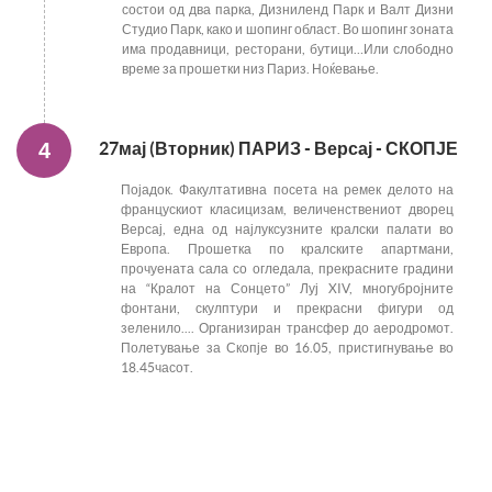
состои од два парка, Дизниленд Парк и Валт Дизни
Студио Парк, како и шопинг област. Во шопинг зоната
има продавници, ресторани, бутици…Или слободно
време за прошетки низ Париз. Ноќевање.
4
27мај (Вторник) ПАРИЗ - Версај - СКОПЈЕ
Појадок. Факултативна посета на ремек делото на
францускиот класицизам, величенствениот дворец
Версај, една од најлуксузните кралски палати во
Европа. Прошетка по кралските апартмани,
прочуената сала со огледала, прекрасните градини
на “Кралот на Сонцето” Луј XIV, многубројните
фонтани, скулптури и прекрасни фигури од
зеленило.... Организиран трансфер до аеродромот.
Полетување за Скопје во 16.05, пристигнување во
18.45часот.