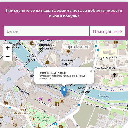
Приклучете се на нашата емаил листа за добиете новости
и нови понуди!
+
−
×
Camellia Travel Agency
Булевар Филип Втори Македонски 5, Локал 1
Скопје 1000