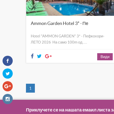
Ammon Garden Hotel 3* - Пефкохори
Hotel "AMMON GARDEN" 3* - Пефкохори-
ЛЕТО 2026 На само 100m од......
Види
1
Приклучете се на нашата емаил листа з