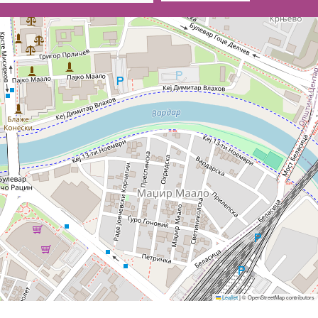
Leaflet
|
© OpenStreetMap contributors