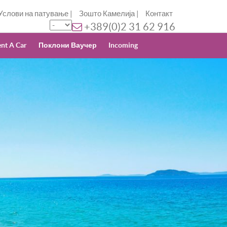
Услови на патување
|
Зошто Камелија
|
Контакт
+389(0)2 31 62 916
nt A Car
Поклони Ваучер
Incoming