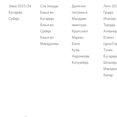
Зима 2025/26
Спа понуди
Далечни
Лето 20
Бугарија
Бањи во
патувања
Грција
Србија
Бугарија
Малдиви
Италија
Бањи во
авантура
Турција
Србија
Кралскиот
Албаниј
Бањи во
Мароко
Египет
Македонија
Бали
Црна Го
Куба
Tунис
Хедонизам
Бугариј
ш
Колумбија
Шпанија
Македон
Кипар