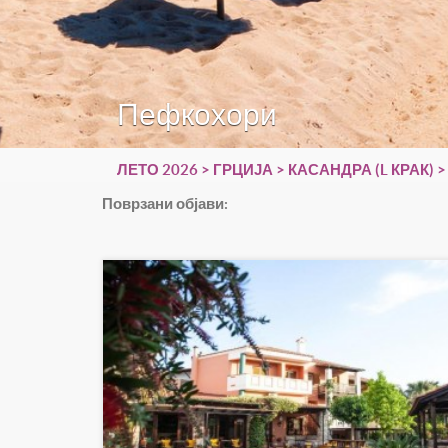
Пефкохори
ЛЕТО 2026
>
ГРЦИЈА
>
КАСАНДРА (L КРАК)
>
Поврзани објави: