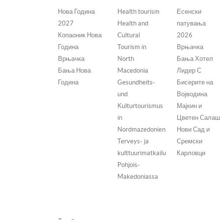
Нова Година
Health tourism
Есенски
2027
Health and
патувања
Копаоник Нова
Cultural
2026
Година
Tourism in
Врњачка
Врњачка
North
Бања Хотел
Бања Нова
Macedonia
Лидер С
Година
Gesundheits-
Бисерите на
und
Војводина
Kulturtourismus
Мајкин и
in
Цветен Сала
Nordmazedonien
Нови Сад и
Terveys- ja
Сремски
kulttuurimatkailu
Карловци
Pohjois-
Makedoniassa