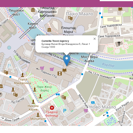
×
Camellia Travel Agency
Булевар Филип Втори Македонски 5, Локал 1
Скопје 1000