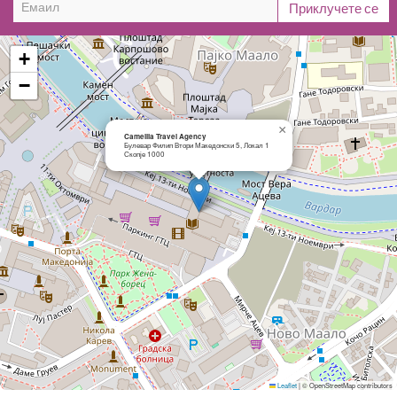
+
−
×
Camellia Travel Agency
Булевар Филип Втори Македонски 5, Локал 1
Скопје 1000
Leaflet
|
© OpenStreetMap contributors