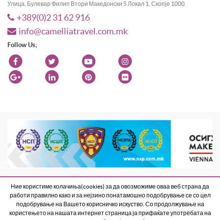
Улица, Булевар Филип Втори Македонски 5 Локал 1, Скопје 1000.
+389(0)2 31 62 916
info@camelliatravel.com.mk
Follow Us;
Веб страната е изработена од Best Net Studio 2018
. All Rights Reserved
Ние користиме колачиња(cookies) за да овозможиме оваа веб страна да
Terms and Conditions
Contact Us
работи правилно како и за нејзино понатамошно подобрување се со цел
подобрување на Вашето корисничко искуство. Со продолжување на
користењето на нашата интернет страница ја прифаќате употребата на