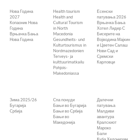
Нова Година
Health tourism
Есенски
2027
Health and
патувања 2026
Копаоник Нова
Cultural Tourism
Врњачка Бања
Година
in North
Хотел Лидер С
Врњачка Бања
Macedonia
Бисерите на
Нова Година
Gesundheits- und
Војводина Мајкин
Kulturtourismus in
и Цветен Салаш
Nordmazedonien
Нови Сад и
Terveys- ja
Сремски
kulttuurimatkailu
Карловци
Pohjois-
Makedoniassa
Зима 2025/26
Спа понуди
Далечни
Бугарија
Бањи во Бугарија
патувања
Србија
Бањи во Србија
Малдиви
Бањи во
авантура
Македонија
Кралскиот
Мароко
Бали
Куба Хедонизам