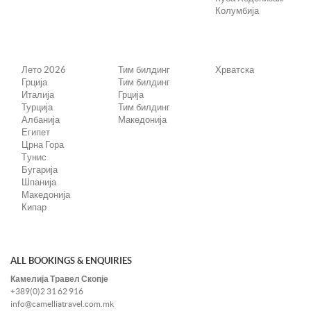
Колумбија
Лето 2026
Тим билдинг
Хрватска
Грција
Тим билдинг
Италија
Грција
Турција
Тим билдинг
Албанија
Македонија
Египет
Црна Гора
Tунис
Бугарија
Шпанија
Македонија
Кипар
ALL BOOKINGS & ENQUIRIES
Камелија Травел Скопје
+389(0)2 31 62 916
info@camelliatravel.com.mk