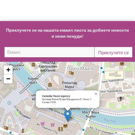
Приклучете се на нашата емаил листа за добиете новости
и нови понуди!
+
−
×
Camellia Travel Agency
Булевар Филип Втори Македонски 5, Локал 1
Скопје 1000