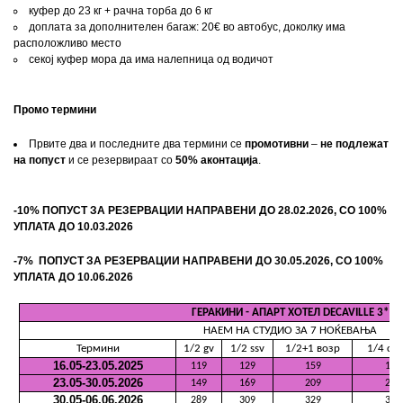
куфер до 23 кг + рачна торба до 6 кг
доплата за дополнителен багаж: 20€ во автобус, доколку има
расположливо место
секој куфер мора да има налепница од водичот
Промо термини
Првите два и последните два термини се
промотивни
–
не подлежат
на попуст
и се резервираат со
50% аконтација
.
-10% ПОПУСТ ЗА РЕЗЕРВАЦИИ НАПРАВЕНИ ДО 28.02.2026, СО 100%
УПЛАТА ДО 10.03.2026
-7%
ПОПУСТ ЗА РЕЗЕРВАЦИИ НАПРАВЕНИ ДО 30.05.2026, СО 100%
УПЛАТА ДО 10.06.2026
ГЕРАКИНИ
- АПАРТ ХОТЕЛ DECAVILLE 3*
НАЕМ НА СТУДИО ЗА 7 НОЌЕВАЊА
Термини
1/2 gv
1/2 ssv
1/2+1 возр
1/4 ст
16.05-23.05.2025
119
129
159
189
23.05-30.05.2026
149
169
209
229
30.05-06.06.2026
289
309
329
349