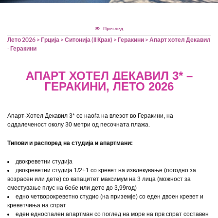
Тим билдинг
Rent A Bus
Хрватска
Оглас за вработување во Т.А.
Преглед
Лето 2026
>
Грција
>
Ситонија (ll Крак)
>
Геракини
> Апарт хотел Декавил
- Геракини
Камелија
Политика на приватност2
АПАРТ ХОТЕЛ ДЕКАВИЛ 3* –
Cancellation Policy
ГЕРАКИНИ, ЛЕТО 2026
Системот за влез/излез во
Апарт-Хотел Декавил 3* се наоѓа на влезот во Геракини, на
Европската Унија (ЕЕС)
оддалеченост околу 30 метри од песочната плажа.
Типови и распоред на студија
и апартмани
:
двокреветни студи
ј
а
двокреветни студи
ј
а 1/2+1 со кревет на извлекување (погодно за
возрасен или дете) со капацитет максимум на 3 лица (можност за
сместување плус на бебе или дете до 3,99год)
едно четворокреветно студио (на приземје) со еден двоен кревет и
креветчиња на спрат
еден едноспален апартман со поглед на море на прв спрат составен