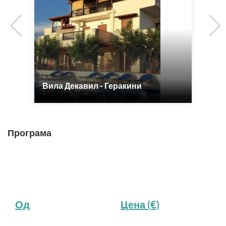
Previous
Вила Декавил - Геракини
Вила
Програма
Од
Цена (€)