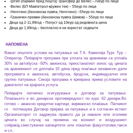
-Штип (паркинг пред пошта) Трансфер до Велес –70еур по лице
-Велес (БП Макпетрол-кружен тек) – 55еур по лице
-Неготино (бензинска пумпа, Неготино) –55еур по лице
-Граничен премин (бензинска пумпа Шимов) – 55еур по лице
Деца од 2-11,99год – Попуст од 10еур од редовната цена
Деца до 1,99год – бесплатно и не користат седиште
НАПОМЕНА
Важат општите услови на патување на Т.А. Камелија Турс Тур –
Оператор. Побарајте програма при уплата на аранжман се уплаќа
30% за автобуска -50% авионска, преостанатиот износ од цената
на аранжманот се доплаќа 10 дена пред поаѓање независно дали
програмата е авионска, автобуска, бродска, индивидуално или
групно патување. Секоја програма е креирана према условите на
давателот на крајната услуга
Побарајте патничко осигурување и договор за патување.
Плаќањето е во денарска противвредност по курс 62 денари.Во
готово – авансно кредитни картици, вирманско плаќање. Патникот
го потпишува Договор пријава за патување и е согласен истиот
Организаторот го задржува правото да ја намали или зголеми
цената во случај на промена на возниот и воздушниот
собраќај,сместувачки капацитети или локални факултативи,такси
и сл..