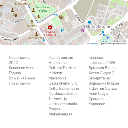
Leaflet
|
© OpenStreetMap contributors
Нова Година
Health tourism
Есенски
2027
Health and
патувања 2026
Копаоник Нова
Cultural Tourism
Врњачка Бања
Година
in North
Хотел Лидер С
Врњачка Бања
Macedonia
Бисерите на
Нова Година
Gesundheits- und
Војводина Мајкин
Kulturtourismus in
и Цветен Салаш
Nordmazedonien
Нови Сад и
Terveys- ja
Сремски
kulttuurimatkailu
Карловци
Pohjois-
Makedoniassa