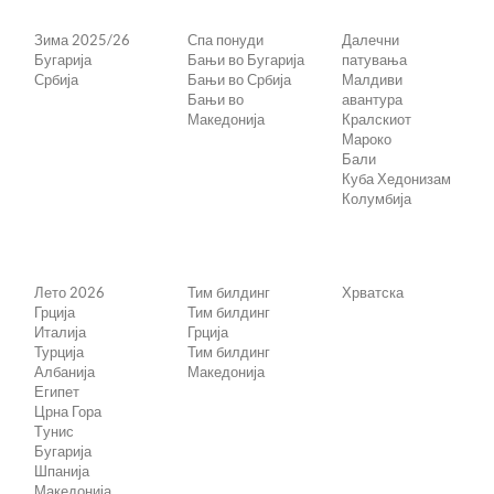
Зима 2025/26
Спа понуди
Далечни
Бугарија
Бањи во Бугарија
патувања
Србија
Бањи во Србија
Малдиви
Бањи во
авантура
Македонија
Кралскиот
Мароко
Бали
Куба Хедонизам
Колумбија
Лето 2026
Тим билдинг
Хрватска
Грција
Тим билдинг
Италија
Грција
Турција
Тим билдинг
Албанија
Македонија
Египет
Црна Гора
Tунис
Бугарија
Шпанија
Македонија