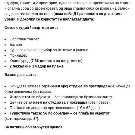
од кујна, тоалет и 2 простории, една просторија со креветчиња на спрат,
и спална соба со двоен кревет, од оваа спална соба се излага на балкон
со директен поглед на море,(
оваа соба Д1 располага со два клима
уреди, и доколку се користат се наплаќаат двата
).
Секое студио
/ апартман
има:
Сопствен тоалет
Балкон
Кујна со основен прибор за готвење
и јадење
Фрижидер
Клима уред (
7
.
5€ доплата на лице место
)
2 лежалки и 1 чадор на плажа
Важно да знаете:
Понудата важи за
ограничен број студија во претпродажба
; може да
биде повлечена без најава.
Интернетот
во објектот – без гаранција за брзина/квалитет.
Цените се за
наем на студио за 7 ноќевања
(без превоз).
Плаќање во денарска противвредност (1€ = 62 ден.).
Туристичка такса: 5€ по соба/ден – се плаќа во објектот
(категоризација 3*).
За патници со автобуски превоз