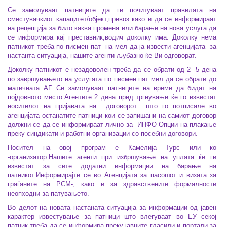
Се замолуваат патниците да ги почитуваат правилата на
сместувачкиот капацитет/објект,превоз како и да се информираат
на рецепција за било каква промена или барање на нова услуга да
се информира кај преставник,водич доколку има. Доколку нема
патникот треба по писмен пат на мел да ја извести агенцијата за
настанта ситуација, нашите агенти љубазно ќе Ви одговорат.
Доколку патникот е незадоволен треба да се обрати од 2 -5 дена
по завршувањето на услугата по писмен пат мел да се обрати до
матичната АГ. Се замолуваат патниците на време да бидат на
појдовното место.Агентите 2 дена пред тргнување ќе го известат
носителот на пријавата на договорот што го потписале во
агенцијата останатите патници кои се запишани на самиот договор
должни се да се информираат лично за ИНФО Опции на плакање
преку синдикати и работни организации со посебни договори.
Носител на овој програм е Камелија Турс или ко
-организатор.Нашите агенти при избршување на уплата ќе ги
известат за сите додатни информации на барање на
патникот.
Информирајте се во Агенцијата за пасошот и визата за
граѓаните на РСМ-, како и за здравствените формалности
неопходни за патувањето.
Во делот на новата настаната ситуација за информации од јавен
карактер известување за патници што влегуваат во ЕУ секој
патник треба да се информира преку јавните гласили и портали за