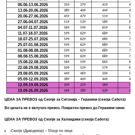
06.06-13.06.2026
359
379
419
439
13.06-20.06.2026
389
409
449
479
20.06-27.06.2026
459
479
519
559
27.06-04.07.2026
519
539
589
619
04.07-11.07.2026
569
599
659
679
11.07-18.07.2026
599
629
689
709
18.07-25.07.2026
599
629
689
709
25.07-01.08.2026
599
629
689
709
01.08-08.08.2026
599
629
689
709
08.08-15.08.2026
599
629
689
709
15.08-22.08.2026
569
599
669
689
22.08-29.08.2026
509
529
579
609
29.08-05.09.2026
449
469
509
549
05.09-12.09.2026
389
409
449
479
12.09-19.09.2026
209
229
269
299
19.09-26.09.2026
169
189
229
249
ЦЕНА ЗА ПРЕВОЗ
од
Скопје
за Ситонија – Геракини (секоја Сабота)
Во цената не е вклучен превоз. Повратен превоз до Геракини чини:
ЦЕНА ЗА ПРЕВОЗ од Скопје за Халкидики (секоја Сабота)
-Скопје (Дрводекор) – 55еур по лице