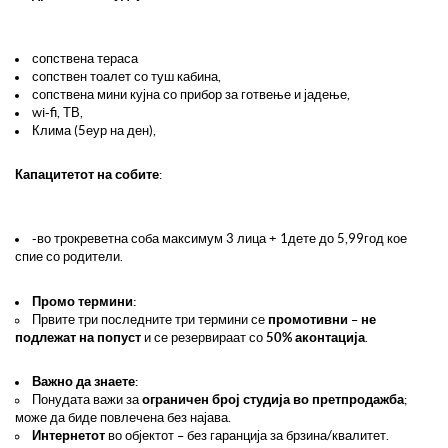
сопствена тераса
сопствен тоалет со туш кабина,
сопствена мини кујна со прибор за готвење и јадење,
wi-fi, ТВ,
Клима (5еур на ден),
Капацитетот на собите
:
-во трокреветна соба максимум 3 лица + 1дете до 5,99год кое
спие со родители.
Промо термини:
Првите три последните три термини се
промотивни
–
не
подлежат на попуст
и се резервираат со
50% аконтација
.
Важно да знаете:
Понудата важи за
ограничен број студија во претпродажба
;
може да биде повлечена без најава.
Интернетот
во објектот – без гаранција за брзина/квалитет.