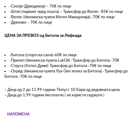
-Скопје (Дрводекор) – 70€ по лице
-Штип (паркинг пред пошта) – Трансфер до Велес -85€ по лице
-Велес (бензинска пумпа Мотел Македонија) -70€ по лице
-Дреново – 70€ по лице
ЦЕНА ЗА ПРЕВОЗ од Битола за Лефкада:
-Битола (спортска сала)-60€ по лице
-Прилеп (бензинска пумпа
Luk
Oil
) -Трансфер до Битола -70€
-Струга (Хотел Дрим)-Трансфер до Битола -70€ по лице
-Охрид (бензинска пумпа Лук Оил излез за Битола) -Трансфер до
Битола -70€ по лице
– Деца од 2 до 11,99 години: Попуст 10 Евра од редовната цена
– Деца до 1,99 години бесплатно ( не користи седиште )
НАПОМЕНА