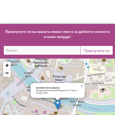
Приклучете се на нашата емаил листа за добиете новости
и нови понуди!
+
−
×
Camellia Travel Agency
Булевар Филип Втори Македонски 5, Локал 1
Скопје 1000