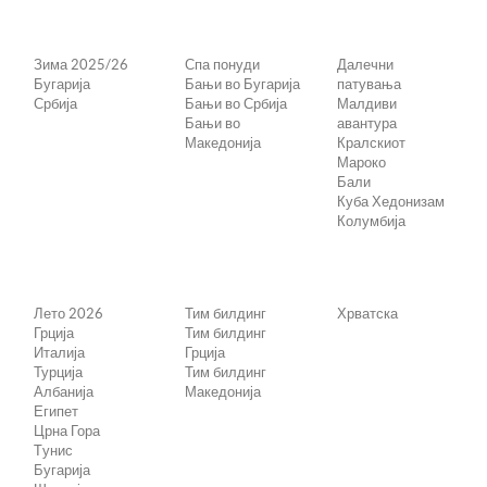
Зима 2025/26
Спа понуди
Далечни
Бугарија
Бањи во Бугарија
патувања
Србија
Бањи во Србија
Малдиви
Бањи во
авантура
Македонија
Кралскиот
Мароко
Бали
Куба Хедонизам
Колумбија
Лето 2026
Тим билдинг
Хрватска
Грција
Тим билдинг
Италија
Грција
Турција
Тим билдинг
Албанија
Македонија
Египет
Црна Гора
Tунис
Бугарија