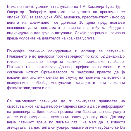
Важат општите услови на патување на Т.А. Камелија Турс Тур –
Оператор. Побарајте програма при уплата на аранжман се
уплаќа 30% за автобуска -50% авионска, преостанатиот износ од
цената на аранжманот се доплаќа 10 дена пред поаѓање
независно дали програмата е авионска, автобуска, бродска,
индивидуално или групно патување. Секоја програма е креирана
према условите на давателот на крајната услуга
Побарајте патничко осигурување и договор за патување.
Плаќањето е во денарска противвредност по курс 62 денари.Во
готово – авансно кредитни картици, вирманско плаќање.
Патникот го
потпишува Договор пријава за патување и е
согласен истиот Организаторот го задржува правото да ја
намали или зголеми цената во случај на промена на возниот и
воздушниот собраќај,сместувачки капацитети или локални
факултативи,такси и сл..
Се замолуваат патниците да ги почитуваат правилата на
сместувачкиот капацитет/објект,превоз како и да се информираат
на рецепција за било каква промена или барање на нова услуга
да се информира кај преставник,водич доколку има. Доколку
нема патникот треба по писмен пат
на мел да ја извести
агенцијата
за настанта ситуација, нашите агенти љубазно ќе Ви