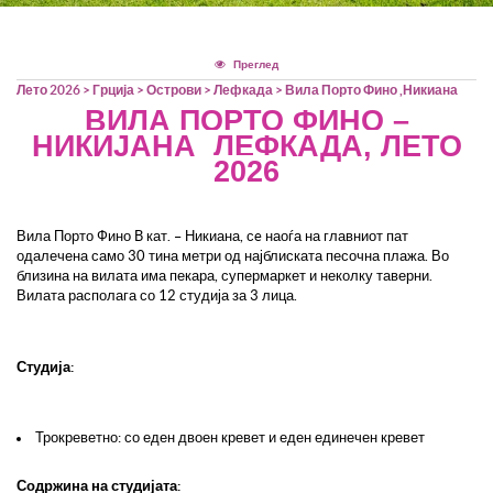
Тим билдинг
Rent A Bus
Хрватска
Оглас за вработување во Т.А.
Преглед
Лето 2026
>
Грција
>
Острови
>
Лефкада
> Вила Порто Фино ,Никиана
Камелија
Политика на приватност2
ВИЛА ПОРТО ФИНО –
НИКИЈАНА ЛЕФКАДА, ЛЕТО
2026
Cancellation Policy
Системот за влез/излез во
Вила Порто Фино
B
кат. – Никиана, с
e
наоѓа на главниот пат
одалечена само 30 тина метри од најблиската песочна плажа. Во
близина на вилата има пекара, супермаркет и неколку таверни.
Европската Унија (ЕЕС)
Вилата располага со 12 студија за 3 лица.
Студија:
Трокреветно: со еден двоен кревет и еден единечен кревет
Содржина на студијата: