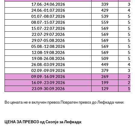
17.06.-24.06.2026
339
349
24.06.-01.07.2026
429
439
01.07.-08.07.2026
539
549
08.07.-15.07.2026
559
569
15.07.-22.07.2026
569
589
22.07-29.07.2026
569
589
29.07-05.08.2026
569
589
05.08.-12.08.2026
569
589
12.08-19.08.2026
569
589
19.08-26.08.2026
509
529
26.08.-03.09.2026
449
469
02.09.-09.09.2026
379
399
09.09.-16.09.2026
269
289
16.09.-23.09.2026
199
219
23.09-30.09.2026
129
149
Во цената не е вклучен превоз.Повратен превоз до Лефкада чини:
ЦЕНА ЗА ПРЕВОЗ од Скопје за Лефкада: