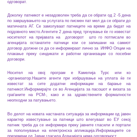
одговорат.
Доколку патникот е незадоволен треба да се обрати од 2 -5 дена
по завршувањето на услугата по писмен пат мел да се обрати до
матичната АГ. Се замолуваат патниците на време да бидат на
појдовното место.Агентите 2 дена пред тргнување ќе го известат
носителот на пријавата на
договорот
што го потписале во
агенцијата останатите патници кои се запишани на самиот
договор должни се да се информираат лично за
ИНФО Опции на
плакање преку синдикати и работни организации со посебни
договори.
Носител на овој програм е Камелија Турс или ко
-организатор.Нашите агенти при избршување на уплата ќе ги
известат за сите додатни информации на барање на
патникот.
Информирајте се во Агенцијата за пасошот и визата за
граѓаните на РСМ-, како и за здравствените формалности
неопходни за патувањето.
Во делот на новата настаната ситуација за информации од јавен
карактер известување за патници што влегуваат во ЕУ секој
патник треба да се информира преку јавните гласили и портали
за пополнување на електронска апликација.Информациите се
преземени од Јавни гласила.Агенцијата нема одговорност.