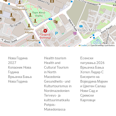
Leaflet
|
© OpenStreetMap contributors
Нова Година
Health tourism
Есенски
2027
Health and
патувања 2026
Копаоник Нова
Cultural Tourism
Врњачка Бања
Година
in North
Хотел Лидер С
Врњачка Бања
Macedonia
Бисерите на
Нова Година
Gesundheits- und
Војводина Мајкин
Kulturtourismus in
и Цветен Салаш
Nordmazedonien
Нови Сад и
Terveys- ja
Сремски
kulttuurimatkailu
Карловци
Pohjois-
Makedoniassa