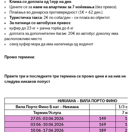
Клима со доплата од 5еур на ден.
Цените се за
наем на апартман за 7 ноќевања
(без превоз).
Плаќање во денарска противвредност (1€ = 62 ден.).
Туристичка такса:
2€ по соба/ден – се плаќа во објектот.
За патници со автобуски превоз:
куфер до 23 кг + рачна торба до 6 кг
доплата за дополнителен багаж: 20€ во автобус доколку има
расположливо место
секој куфер мора да има налепница од водичот
Промо термини:
Првите три и последните три термина се промо цени и на нив не
следува никаков попуст
НИКИАНА – ВИЛА ПОРТО ФИНО
Вила Порто Фино Б кат – Никиана
1/3 ст
Термин/Услуга
7 на
27.05.-03.06.2026
149
169
03.06.-10.06.2026
169
189
10.06.-17.06.2026
189
229