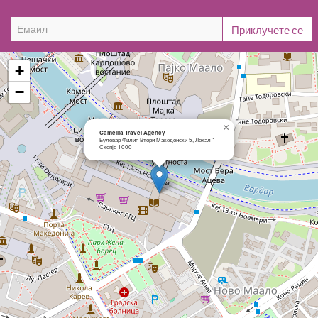
+
−
×
Camellia Travel Agency
Булевар Филип Втори Македонски 5, Локал 1
Скопје 1000