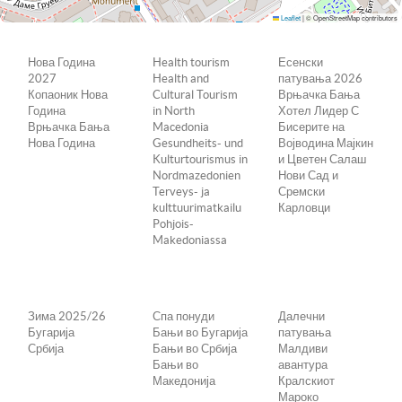
Leaflet
|
© OpenStreetMap contributors
Нова Година
Health tourism
Есенски
2027
Health and
патувања 2026
Копаоник Нова
Cultural Tourism
Врњачка Бања
Година
in North
Хотел Лидер С
Врњачка Бања
Macedonia
Бисерите на
Нова Година
Gesundheits- und
Војводина Мајкин
Kulturtourismus in
и Цветен Салаш
Nordmazedonien
Нови Сад и
Terveys- ja
Сремски
kulttuurimatkailu
Карловци
Pohjois-
Makedoniassa
Зима 2025/26
Спа понуди
Далечни
Бугарија
Бањи во Бугарија
патувања
Србија
Бањи во Србија
Малдиви
Бањи во
авантура
Македонија
Кралскиот
Мароко