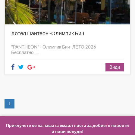
Хотел Пантеон -Олимпик Бич
"PANTHEON" - Олимпик Бич- ЛЕТО 2026
Бесплатно......
Види
1
Приклучете се на нашата емаил листа за добиете новости
и нови понуди!