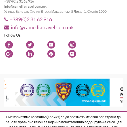
+389(0)2 31 62 916
info@camelliatravel.com.mk
Улица, Булевар Филип Втори Македонски 5 Локал 1, Скопје 1000.
+389(0)2 31 62 916
info@camelliatravel.com.mk
Follow Us;
Веб страната е изработена од Best Net Studio 2018
. All Rights Reserved
Ние користиме колачиња(cookies) за да овозможиме оваа веб страна да
Terms and Conditions
Contact Us
работи правилно како и за нејзино понатамошно подобрување се со цел