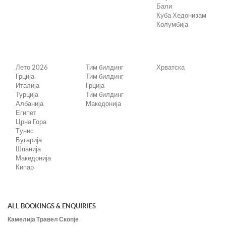
Бали
Куба Хедонизам
Колумбија
Лето 2026
Тим билдинг
Хрватска
Грција
Тим билдинг
Италија
Грција
Турција
Тим билдинг
Албанија
Македонија
Египет
Црна Гора
Tунис
Бугарија
Шпанија
Македонија
Кипар
ALL BOOKINGS & ENQUIRIES
Камелија Травел Скопје