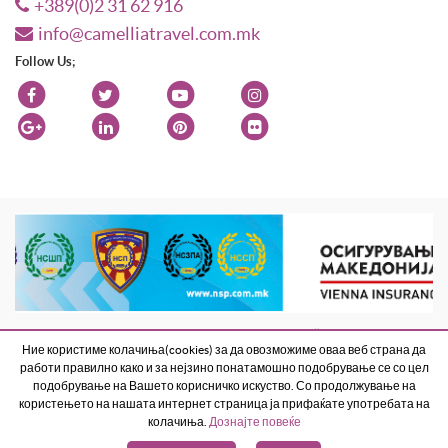
+389(0)2 31 62 916
info@camelliatravel.com.mk
Follow Us;
Веб страната е изработена од Best Net Studio 2018
. All Rights Reserved
Ние користиме колачиња(cookies) за да овозможиме оваа веб страна да
Terms and Conditions
Contact Us
работи правилно како и за нејзино понатамошно подобрување се со цел
подобрување на Вашето корисничко искуство. Со продолжување на
користењето на нашата интернет страница ја прифаќате употребата на
колачиња.
Дознајте повеќе