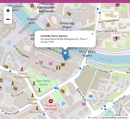
+
−
×
Camellia Travel Agency
Булевар Филип Втори Македонски 5, Локал 1
Скопје 1000
Leaflet
|
© OpenStreetMap contributors