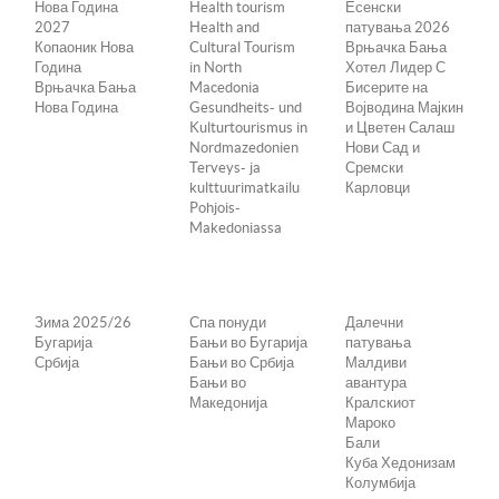
Нова Година
Health tourism
Есенски
2027
Health and
патувања 2026
Копаоник Нова
Cultural Tourism
Врњачка Бања
Година
in North
Хотел Лидер С
Врњачка Бања
Macedonia
Бисерите на
Нова Година
Gesundheits- und
Војводина Мајкин
Kulturtourismus in
и Цветен Салаш
Nordmazedonien
Нови Сад и
Terveys- ja
Сремски
kulttuurimatkailu
Карловци
Pohjois-
Makedoniassa
Зима 2025/26
Спа понуди
Далечни
Бугарија
Бањи во Бугарија
патувања
Србија
Бањи во Србија
Малдиви
Бањи во
авантура
Македонија
Кралскиот
Мароко
Бали
Куба Хедонизам
Колумбија