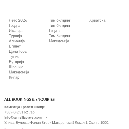
Лето 2026
Тим билдинг
Хрватска
Грција
Тим билдинг
Италија
Грција
Турција
Тим билдинг
Албанија
Македонија
Египет
Црна Гора
Tунис
Бугарија
Шпанија
Македонија
Кипар
ALL BOOKINGS & ENQUIRIES
Камелија Травел Скопје
+389(0)2 31 62 916
info@camelliatravel.com.mk
Улица, Булевар Филип Втори Македонски 5 Локал 1, Скопје 1000.