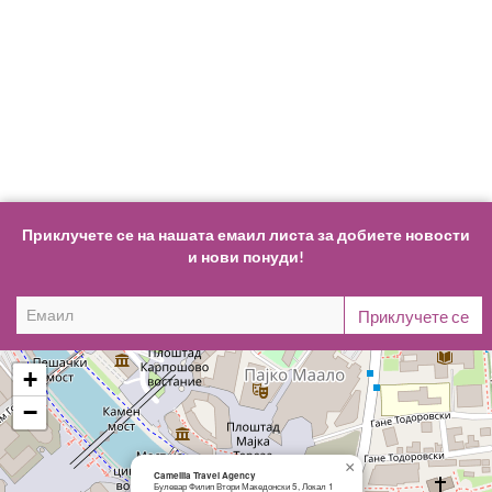
Приклучете се на нашата емаил листа за добиете новости
и нови понуди!
+
−
×
Camellia Travel Agency
Булевар Филип Втори Македонски 5, Локал 1