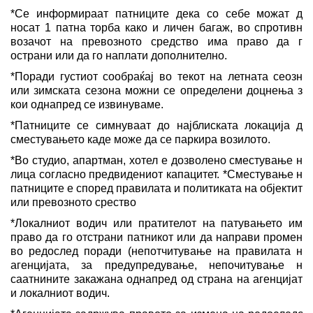
*Се информираат патниците дека со себе можат да
носат 1 патна торба како и личен багаж, во спротивно
возачот на превозното средство има право да го
острани или да го наплати дополнително.
*Поради густиот сообраќај во текот на летната сеозна
или зимската сезона можни се определени доцнења за
кои однапред се извинуваме.
*Патниците се симнуваат до најблиската локација до
сместувањето каде може да се паркира возилото.
*Во студио, апартман, хотел е дозволено сместување на
лица согласно предвидениот капацитет. *Сместување на
патниците е според правилата и политиката на објектите
или превозното срество
*Локалниот водич или пратителот на патувањето има
право да го отстрани патникот или да направи промена
во редослед поради (непотчитување на правилата на
агенцијата, за предупредување, непочитување на
саатнините закажана однапред од страна на агенцијата
и локалниот водич.