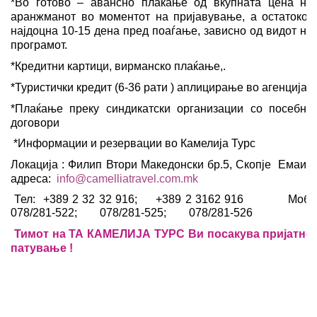
*Во готово – авансно плаќање од вкупната цена на
аранжманот во моментот на пријавување, а остатокот
најдоцна 10-15 дена пред поаѓање, зависно од видот на
програмот.
*Кредитни картици, вирманско плаќање,.
*Туристички кредит (6-36 рати ) аплицирање во агенција
*Плаќање преку синдикатски организации со посебни
договори
*Информации и резервации во Камелија Турс
Локација : Филип Втори Македонски бр.5, Скопје Емаил
адреса:
info@camelliatravel.com.mk
Тел: +389 2 32 32 916; +389 2 3162 916 Моб:
078/281-522; 078/281-525; 078/281-526
Тимот на ТА КАМЕЛИЈА ТУРС Ви посакува пријатно
патување
!