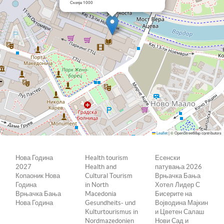
Скопје 1000
Leaflet
|
© OpenStreetMap contributors
Нова Година
Health tourism
Есенски
2027
Health and
патувања 2026
Копаоник Нова
Cultural Tourism
Врњачка Бања
Година
in North
Хотел Лидер С
Врњачка Бања
Macedonia
Бисерите на
Нова Година
Gesundheits- und
Војводина Мајкин
Kulturtourismus in
и Цветен Салаш
Nordmazedonien
Нови Сад и