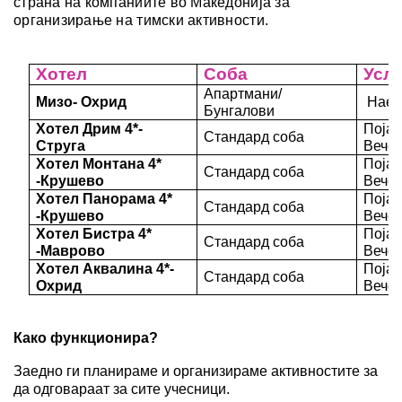
страна на компаниите во Македонија за
организирање на тимски активности.
Хотел
Соба
Услу
Апартмани/
Мизо- Охрид
Нае
Бунгалови
Хотел Дрим 4*-
Појад
Стандард соба
Струга
Вече
Хотел Монтана 4*
Појад
Стандард соба
-Крушево
Вече
Хотел Панорама 4*
Појад
Стандард соба
-Крушево
Вече
Хотел Бистра 4*
Појад
Стандард соба
-Маврово
Вече
Хотел Аквалина 4*-
Појад
Стандард соба
Охрид
Вече
Како функционира?
Заедно ги планираме и организираме активностите за
да одговараат за сите учесници.