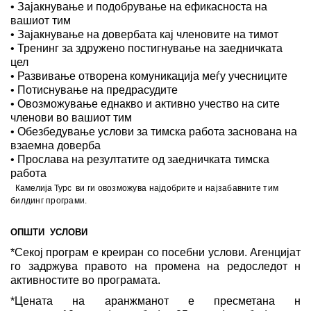
• Зајакнување и подобрување на ефикасноста на
вашиот тим
• Зајакнување на довербата кај членовите на тимот
• Тренинг за здружено постигнување на заедничката
цел
• Развивање отворена комуникација меѓу учесниците
• Потиснување на предрасудите
• Овозможување еднакво и активно учество на сите
членови во вашиот тим
• Обезбедување услови за тимска работа заснована на
взаемна доверба
• Прослава на резултатите од заедничката тимска
работа
Камелија Турс
ви ги овозможува најдобрите и најзабавните тим
билдинг програми.
ОПШТИ УСЛОВИ
*
Секој програм е креиран со посебни услови. Агенцијата
го задржува правото на промена на редоследот на
активностите во програмата.
*
Цената на аранжманот е пресметана на