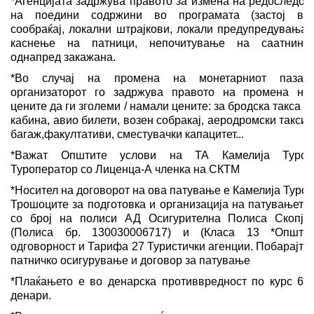
*Агенцијата задржува правото за измена на редоследот
на поедини содржини во програмата (застој во
сообраќај, локални штрајкови, локали предупредувања,
каснење на патници, непочитување на саатнина
однапред закажана.
*Во случај на промена на монетарниот пазар
организаторот го задржува правото на промена на
цените да ги зголеми / намали цените: за бродска такса и
кабина, авио билети, возен собракај, аеродромски такси,
багаж,факултативи, сместувачки капацитет...
*Важат Општите услови на ТА Камелија Турс-
Туроператор со Лиценца-А членка на СКТМ
*Носител на договорот на ова патување е Камелија Турс:
Трошоците за подготовка и организација на патувањето
со број на полиси АД Осигурителна Полиса Скопје
(Полиса бр. 130030006717) и (Класа 13 *Општа
одговорност и Тарифа 27 Туристички агенции. Побарајте
патничко осигурување и договор за патување
*Плаќањето е во денарска противвредност по курс 62
денари.