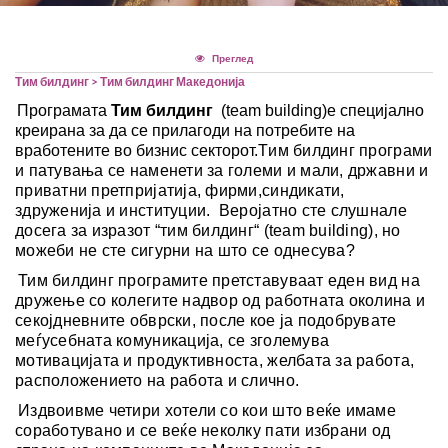
Тим билдинг
Rent A Bus
Хрватска
Оглас за вработување во Т.А.
Преглед
Тим билдинг
> Тим билдинг Македонија
Камелија
Политика на приватност2
Програмата
Тим билдинг
(team building)е специјално
креирана за да се прилагоди на потребите на
вработените во бизнис секторот.
Т
им билдинг програми
Cancellation Policy
и патувања
се
наменети за големи и мали, државни и
приватни претпријатија, фирми,синдикати,
Системот за влез/излез во
здруженија и институции. Веројатно сте слушнале
досега за изразот “тим билдинг“ (team building), но
можеби не сте сигурни на што се однесува?
Европската Унија (ЕЕС)
Тим билдинг програмите претставуваат еден вид на
дружење со колегите надвор од работната околина и
секојдневните обврски, после кое ја подобрувате
меѓусебната комуникација, се зголемува
мотивацијата и продуктивноста, желбата за работа,
расположението на работа и слично
.
Издвоивме четири хотели со кои што веќе имаме
соработувано и се веќе неколку пати избрани од