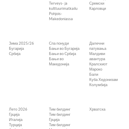
Terveys- ja
Сремски
kulttuurimatkailu
Карловци
Pohjois-
Makedoniassa
Зима 2025/26
Спа понуди
Далечни
Бугарија
Бањи во Бугарија
патувања
Србија
Бањи во Србија
Малдиви
Бањи во
авантура
Македонија
Кралскиот
Мароко
Бали
Куба Хедонизам
Колумбија
Лето 2026
Тим билдинг
Хрватска
Грција
Тим билдинг
Италија
Грција
Турција
Тим билдинг