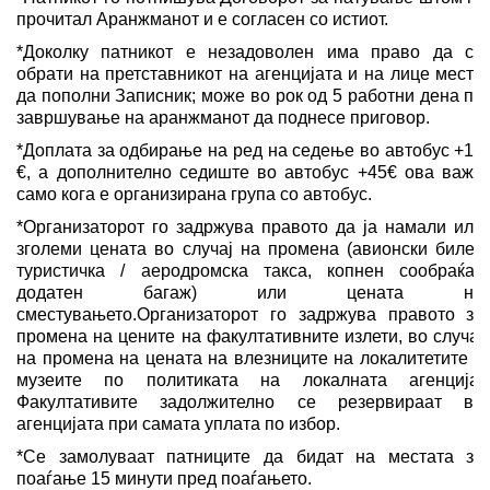
прочитал Аранжманот и е согласен со истиот.
*Доколку патникот е незадоволен има право да се
обрати на претставникот на агенцијата и на лице место
да пополни Записник; може во рок од 5 работни дена по
завршување на аранжманот да поднесе приговор.
*Доплата за одбирање на ред на седење во автобус +10
€, а дополнително седиште во автобус +45€ ова важи
само кога е организирана група со автобус.
*Организаторот го задржува правото да ја намали или
зголеми цената во случај на промена (авионски билет,
туристичка / аеродромска такса, копнен сообраќај,
додатен багаж) или цената на
сместувањето.Организаторот го задржува правото за
промена на цените на факултативните излети, во случај
на промена на цената на влезниците на локалитетите и
музеите по политиката на локалната агенција.
Факултативите задолжително се резервираaт во
агенцијата при самата уплата по избор.
*Се замолуваат патниците да бидат на местата за
поаѓање 15 минути пред поаѓањето.