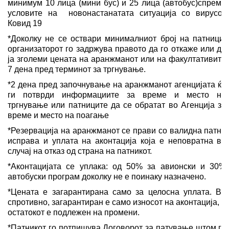
минимум
10 лица
(мини бус) и
25
лица (автобус)спрема
условите на новонастанатата ситуација со вирусот
Ковид 19
*Доколку не се оствари минималниот број на патници,
организаторот го задржува правото да го откаже или да
ја зголеми цената на аранжманот или на факултативите
7 дена пред терминот за тргнување.
*2 дена пред започнување на аранжманот агенцијата ќе
ги потврди информациите за време и место на
тргнување или патниците да се обратат во Агенција за
време и место на поагање
*Резервација на аранжманот се прави со валидна патна
исправа и уплата на аконтација која е неповратна во
случај на отказ од страна на патникот.
*Аконтацијата се уплака: од 50% за авионски и 30%
автобуски програм доколку не е поинаку назначено.
*Цената е загарантирана само за целосна уплата. Во
спротивно, загарантиран е само износот на аконтација, а
остатокот е подлежен на промени.
*Патникот го потпишува Договорот за патување штом го