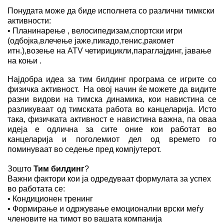
Понуда
та може да биде исполнета со различни тимкски
активности
:
• Планинарење ,
велосипедизам,спортски игри
(одбојка,влечење јаже,пикадо,тенис,ракомет
итн.),возење на
ATV
четирицикли,параглајдинг, јавање
на коњи .
Најдобра идеа за тим билдинг програма се игрите со
физичка активност.
На овој начин ќе можете да видите
разни видови на тимска динамика, кои навистина се
разликуваат од тимската работа во канцеларија. Исто
така, физичката активност е навистина важна, па оваа
идеја е одлична за сите оние кои работат во
канцеларија и поголемиот дел од времето го
поминуваат во седење пред компјутерот.
Зошто
Тим билдинг
?
Важни фактори кои ја одредуваат формулата за успех
во работата се:
• Кондиционен тренинг
• Формирање и одржување емоционални врски меѓу
членовите на тимот во вашата компанија