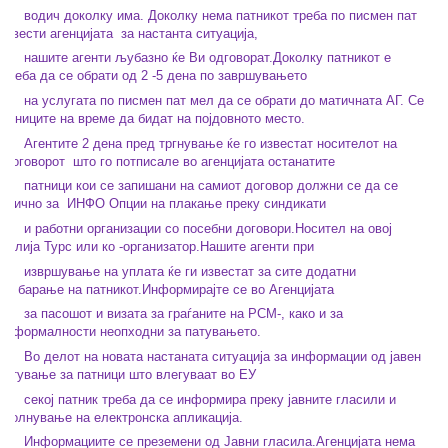
олку има. Доколку нема патникот треба по писмен пат
 извести агенцијата
за настанта ситуација,
енти љубазно ќе Ви одговорат.Доколку патникот е
треба да се обрати од 2 -5 дена по завршувањето
та по писмен пат мел да се обрати до матичната АГ. Се
атниците на време да бидат на појдовното место.
2 дена пред тргнување ќе го известат носителот на
договорот
што го потписале во агенцијата останатите
ои се запишани на самиот договор должни се да се
 лично за
ИНФО Опции на плакање преку синдикати
 организации со посебни договори.Носител на овој
мелија Турс или ко -организатор.Нашите агенти при
е на уплата ќе ги известат за сите додатни
на барање на патникот.
Информирајте се во Агенцијата
т и визата за граѓаните на РСМ-, како и за
те формалности неопходни за патувањето.
на новата настаната ситуација за информации од јавен
естување за патници што влегуваат во ЕУ
ник треба да се информира преку јавните гласили и
ополнување на електронска апликација.
ите се преземени од Јавни гласила.Агенцијата нема