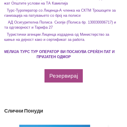
.Важат Општите услови на ТА Камелија
ператор со Лиценца-А членка на СКТМ Трошоците за
 организација на патувањето со број на полиси
гурителна Полиса
Скопје (Полиса бр. 130030006717) и
Општа одговорност и Тарифа 27
ички агенции
Лиценца издадена од Министерство за
 вршење на дејност како и сертификат за работа.
КАМЕЛИЈА ТУРС ТУР ОПЕРАТОР ВИ ПОСАКУВА СРЕЌЕН ПАТ И
ПРИЈАТЕН ОДМОР
Резервирај
Слични Понуди