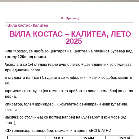
Тим билдинг
Rent A Bus
Хрватска
Оглас за вработување во Т.А.
Преглед
> Вила Костас - Калитеа
Камелија
Политика на приватност2
ВИЛА КОСТАС – КАЛИТЕА,
ЛЕТО
202
5
Cancellation Policy
Вила “Kostas”, се наоѓа во центарот на Калитеа на главниот булевар над
 на околу
120m од плажа
.
Системот за влез/излез во
га со 1/4 студија (едно дупло легло + две единечни во студијата
и четири единечни легла
ијата на II кат)
Студијата се комфортни, чисти и со добар квалитет
Европската Унија (ЕЕС)
ување.
 се со: кујна (со комплетен прибор за лица према
број на легла
со рерна,
р, голем фрижидер...), комплетно реновирани нови купатила,
и балкони
 со столчиња) со поглед напред на булеварот и кон море (од
на II кат),
левизор, гардеробер.
клима и
интернет-БЕСПЛАТНИ
.
МАЈ
ЈУНИ
ЈУЛИ