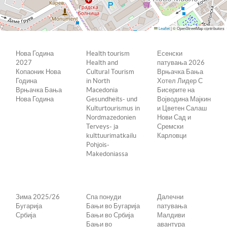
Leaflet
|
© OpenStreetMap contributors
Нова Година
Health tourism
Есенски
2027
Health and
патувања 2026
Копаоник Нова
Cultural Tourism
Врњачка Бања
Година
in North
Хотел Лидер С
Врњачка Бања
Macedonia
Бисерите на
Нова Година
Gesundheits- und
Војводина Мајкин
Kulturtourismus in
и Цветен Салаш
Nordmazedonien
Нови Сад и
Terveys- ja
Сремски
kulttuurimatkailu
Карловци
Pohjois-
Makedoniassa
Зима 2025/26
Спа понуди
Далечни
Бугарија
Бањи во Бугарија
патувања
Србија
Бањи во Србија
Малдиви
Бањи во
авантура