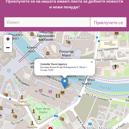
Приклучете се на нашата емаил листа за добиете новости
и нови понуди!
+
−
×
Camellia Travel Agency
Булевар Филип Втори Македонски 5, Локал 1
Скопје 1000