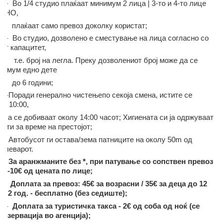
студио плаќаат минимум 2 лица | 3-то и 4-то лице
АТНО,
 само превоз доколку користат;
дио, дозволено е сместување на лица согласно со
от капацитет,
рој на легла.
Преку дозволениот број може да се
симум едно дете
години;
и генерално чистење
по секоја смена, истите се
во 10:00,
биваат околу 14:00 часот;
Хигиената си ја одржуваат
нти за време на престојот;
сот ги остава/зема патниците на околу 50m од
булеварот.
нжманите без *, при патување со сопствен превоз
а -10€ од цената по лице;
а за превоз: 45€ за возрасни / 35€ за деца до 12
до 2 год. - бесплатно (без седиште);
-
Доплата за туристичка такса - 2€ од соба од ноќ (се
резервација во агенција);