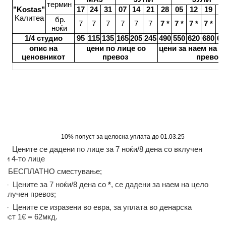
термин
"Kostas"
1
7
24
3
1
0
7
14
21
2
8
05
1
2
19
2
Kалитеа
бр.
7
7
7
7
7
7
7 *
7
*
7
*
7
*
7
ноќи
1/4 студио
95
1
1
5
1
3
5
165
205
245
4
90
550
620
680
68
опис на
цени по лице со
цени за наем на с
ценовникот
превоз
превоз
10% попуст за целосна уплата до 01.03.25
Цените се дадени по лице за 7 ноќи/8 дена со вклучен
то и 4-то лице
АТНО сместување;
е за 7 ноќи/8 дена со
*
, се дадени за наем на цело
 вклучен превоз;
 се изразени во евра, за уплата во денарска
ност 1€ = 62мкд.