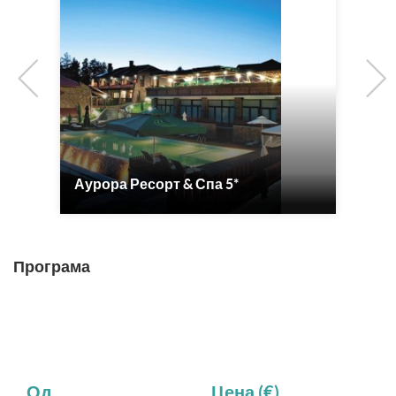
Previous
Аурора Ресорт & Спа 5*
Беро
Програма
Од
Цена (€)