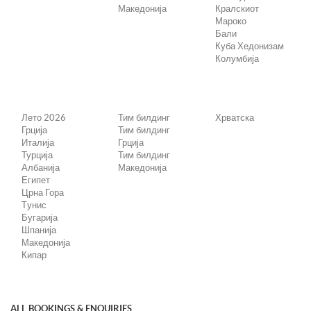
Македонија
Кралскиот
Мароко
Бали
Куба Хедонизам
Колумбија
Лето 2026
Тим билдинг
Хрватска
Грција
Тим билдинг
Италија
Грција
Турција
Тим билдинг
Албанија
Македонија
Египет
Црна Гора
Tунис
Бугарија
Шпанија
Македонија
Кипар
ALL BOOKINGS & ENQUIRIES