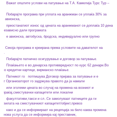
тите услови на патување на Т.А. Камелија Турс Тур –
 програма при уплата на аранжман се уплаќа 30% за
0% авионска,
тиот износ од цената на аранжманот се доплаќа 10 дена
е независно дали програмата
а, автобуска, бродска, индивидуално или групно
ограма е креирана према условите на давателот на
уга.
 патничко осигурување и договор за патување.
 е во денарска противвредност по курс 62 денари.Во
нсно кредитни картици, вирманско плаќање.
кот го
потпишува Договор пријава за патување и е
иот Организаторот го задржува правото да ја намали
ми цената во случај на промена на возниот и
обраќај,сместувачки капацитети или локални
ви,такси и сл..Се замолуваат патниците да ги
равилата на сместувачкиот капацитет/објект,превоз
 се информираат на рецепција за било каква промена
а нова услуга да се информира кај преставник,