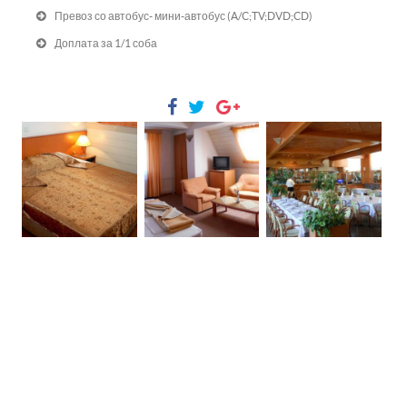
Превоз со автобус- мини-автобус (A/C;TV;DVD;CD)
Доплата за 1/1 соба