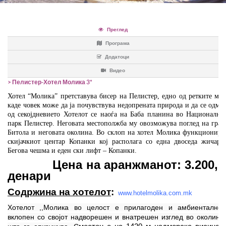
Тим билдинг
Rent A Bus
Хрватска
Оглас за вработување во Т.А.
Преглед
Програма
Камелија
Политика на приватност2
Додатоци
Видео
Cancellation Policy
> Пелистер-Хотел Молика 3*
Хотел “Молика” претставува бисер на Пелистер
, е
дно од ретките мес
Системот за влез/излез во
каде човек може да ја почувствува недопрената природа
и
да се одмо
од секојдневието
Хотелот се наоѓа на Баба планина во Национални
парк Пелистер.
Неговата
местополжба
му
овозможува поглед на град
Европската Унија (ЕЕС)
Битола и
неговата
околина. Во склоп на хотел Молика функционира
скијачкиот центар Копанки кој располага со една двоседа жичара
Бегова чешма и еден ски лифт – Копанки.
Цена на аранжманот:
3.200
,0
денари
Содржина на хотелот
:
www.hotelmolika.com.mk
Хотелот ,,Молика во целост е прилагоден и амбиентално
вклопен со својот надворешен и внатрешен изглед во околина