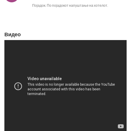
Појадок. По појадокот напуштање на хотелот.
Видео