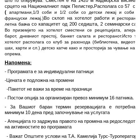
што го опкружува.
С
местен
е
на 1420 м надморска висина 
срцето на Националниот парк Пелистер
.
Располага со 57
со
(
апартмани
,
1/3
соби
и 1/2
соби со детски лежај и соби с
француски лежај.
)
Во
склоп на хотелот работи и
ресторан 
летна бавча
со капацитет од
200
седишта
, 2
семинарски сал
Во приземјето на хотелот сместени се рецепцијата, аперит
барот, дневниот престој, банкет салата и ресторанот.Исто та
хотелот располага со клуб за разонода (библиотека, видеотек
шах, карти и сл.) детско катче како и просторија за чување на с
опрема.
Напомена
:
- Програмата е за индивидуални патници
-
Цената е подложна на промени
-
Пакетот не важи за време на празници
- Постои опција за организиран превоз минимум 16 патника.
- За Вашиот баран термин резервацијата е потребна
минимум 10 дена пред започнување на услугата
-
Агенцијата
го задржува правото на промена на редоследот
на активностите во програма
та
-
Важат Општите услови на Т.А. Камелија Турс-Туроператор 