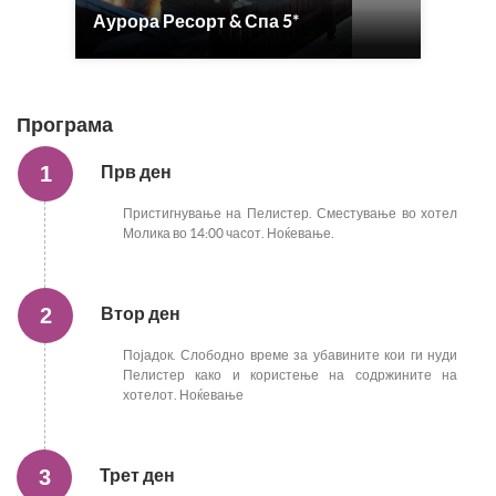
Аурора Ресорт & Спа 5*
Беро
Програма
1
Прв ден
Пристигнување на Пелистер. Сместување во хотел
Молика во 14:00 часот. Ноќевање.
2
Втор ден
Појадок. Слободно време за убавините кои ги нуди
Пелистер како и користење на содржините на
хотелот. Ноќевање
3
Трет ден