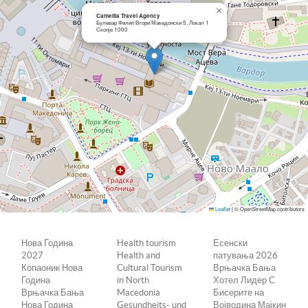
×
Camellia Travel Agency
Булевар Филип Втори Македонски 5, Локал 1
Скопје 1000
Leaflet
|
© OpenStreetMap contributors
Нова Година
Health tourism
Есенски
2027
Health and
патувања 2026
Копаоник Нова
Cultural Tourism
Врњачка Бања
Година
in North
Хотел Лидер С
Врњачка Бања
Macedonia
Бисерите на
Нова Година
Gesundheits- und
Војводина Мајкин