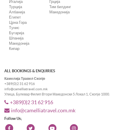
Италија
Грција
Турција
Тим билдинг
Албанија
Македонија
Египет
Црна Гора
Tунис
Бугарија
Шпанија
Македонија
Кипар
ALL BOOKINGS & ENQUIRIES
Камелија Травел Скопје
+389(0)2 31 62 916
info@camelliatravel.com.mk
Улица, Булевар Филип Втори Македонски 5 Локал 1, Скопје 1000.
+389(0)2 31 62 916
info@camelliatravel.com.mk
Follow Us;