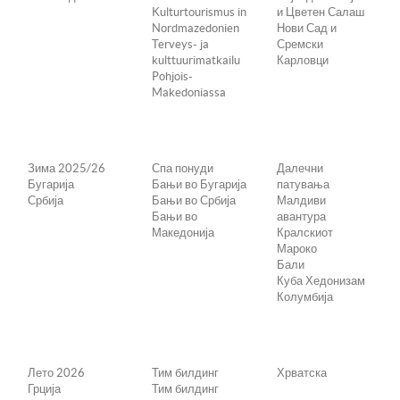
Kulturtourismus in
и Цветен Салаш
Nordmazedonien
Нови Сад и
Terveys- ja
Сремски
kulttuurimatkailu
Карловци
Pohjois-
Makedoniassa
Зима 2025/26
Спа понуди
Далечни
Бугарија
Бањи во Бугарија
патувања
Србија
Бањи во Србија
Малдиви
Бањи во
авантура
Македонија
Кралскиот
Мароко
Бали
Куба Хедонизам
Колумбија
Лето 2026
Тим билдинг
Хрватска
Грција
Тим билдинг