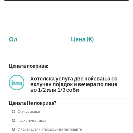
Од
Цена (€)
Цената покрива:
Хотелска услуга две ноќевања со
вклучен појадок и вечера по лице
во 1/2 или 1/3 соби
Цената Не покрива?
Осигурување
Туристичка такса
Индивидуални трошоци на патниците