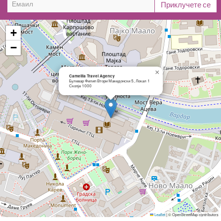
+
−
×
Camellia Travel Agency
Булевар Филип Втори Македонски 5, Локал 1
Скопје 1000
Leaflet
|
© OpenStreetMap contributors