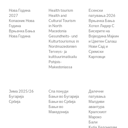
Нова Година
Health tourism
Есенски
2027
Health and
патувања 2026
Копаоник Нова
Cultural Tourism
Врњачка Бања
Година
in North
Хотел Лидер С
Врњачка Бања
Macedonia
Бисерите на
Нова Година
Gesundheits- und
Војводина Мајкин
Kulturtourismus in
и Цветен Салаш
Nordmazedonien
Нови Сад и
Terveys- ja
Сремски
kulttuurimatkailu
Карловци
Pohjois-
Makedoniassa
Зима 2025/26
Спа понуди
Далечни
Бугарија
Бањи во Бугарија
патувања
Србија
Бањи во Србија
Малдиви
Бањи во
авантура
Македонија
Кралскиот
Мароко
Бали
Куба Хедонизам