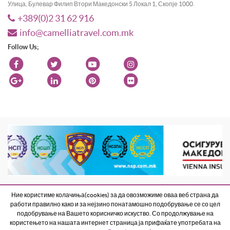
Улица, Булевар Филип Втори Македонски 5 Локал 1, Скопје 1000.
+389(0)2 31 62 916
info@camelliatravel.com.mk
Follow Us;
Веб страната е изработена од Best Net Studio 2018
. All Rights Reserved
Ние користиме колачиња(cookies) за да овозможиме оваа веб страна да
Terms and Conditions
Contact Us
работи правилно како и за нејзино понатамошно подобрување се со цел
подобрување на Вашето корисничко искуство. Со продолжување на
користењето на нашата интернет страница ја прифаќате употребата на