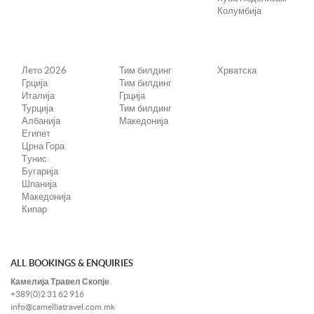
Колумбија
Лето 2026
Тим билдинг
Хрватска
Грција
Тим билдинг
Италија
Грција
Турција
Тим билдинг
Албанија
Македонија
Египет
Црна Гора
Tунис
Бугарија
Шпанија
Македонија
Кипар
ALL BOOKINGS & ENQUIRIES
Камелија Травел Скопје
+389(0)2 31 62 916
info@camelliatravel.com.mk