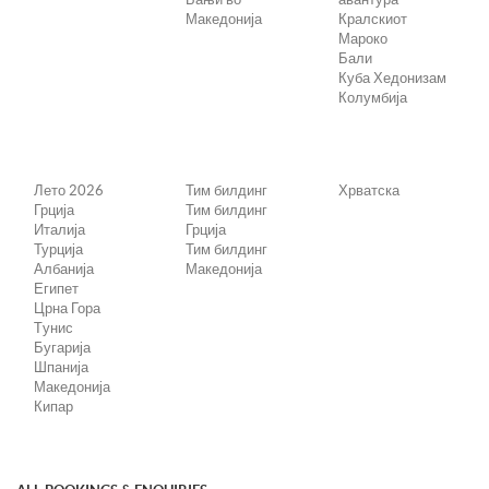
Македонија
Кралскиот
Мароко
Бали
Куба Хедонизам
Колумбија
Лето 2026
Тим билдинг
Хрватска
Грција
Тим билдинг
Италија
Грција
Турција
Тим билдинг
Албанија
Македонија
Египет
Црна Гора
Tунис
Бугарија
Шпанија
Македонија
Кипар