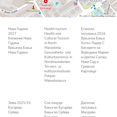
Leaflet
|
© OpenStreetMap contributors
Нова Година
Health tourism
Есенски
2027
Health and
патувања 2026
Копаоник Нова
Cultural Tourism
Врњачка Бања
Година
in North
Хотел Лидер С
Врњачка Бања
Macedonia
Бисерите на
Нова Година
Gesundheits- und
Војводина Мајкин
Kulturtourismus in
и Цветен Салаш
Nordmazedonien
Нови Сад и
Terveys- ja
Сремски
kulttuurimatkailu
Карловци
Pohjois-
Makedoniassa
Зима 2025/26
Спа понуди
Далечни
Бугарија
Бањи во Бугарија
патувања
Србија
Бањи во Србија
Малдиви
Бањи во
авантура