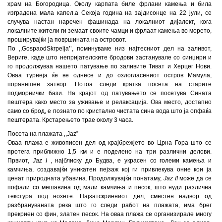
храм на Богородица. Околу карпата биле фрлани камења и била
изградена мала капел.а Секоја година на зајдисонце на 22 јули, се
случува настан наречен фашинада на локалниот дијалект, кога
локалните жители ги земаат своите чамци и фрлаат камења во морето,
проширувајќи ја површината на островот.
По
,,
Gospa
od
Skrpelja
’’
, поминуваме низ најтесниот дел на заливот,
Вериге, каде што непријателските бродови застанувале со синџири и
го продолжуваа нашето патување по заливите Тиват и Херцег Нови.
Оваа турнеја ќе ве однесе и до озлогласениот остров Мамула,
поранешен затвор. Потоа следи кратка посета на старите
подморнички бази. На крајот од патувањето се посетува Сината
пештера како место за уживање и релаксација. Ова место, достапно
само со брод, е познато по кристално чистата сина вода што ја опфаќа
пештерата. Крстарењето трае околу 3 часа.
Посета на плажата
,,
Jaz
”
Оваа плажа е живописен дел од крајбрежјето во Црна Гора што се
протега приближно 1,5 км и е поделено на три различни делови.
Првиот,
Jaz I
, најблиску до Будва, е украсен со големи камења и
камчиња, создавајќи уникатен пејзаж кој ги привлекува оние кои ја
ценат природната убавина. Продолжувајќи понатаму,
Jaz II
може да се
пофали со мешавина од мали камчиња и песок, што нуди различна
текстура под нозете. Најзатскриениот дел, сместен надвор од
разбрануваната река што го следи работ на плажата, има брег
прекриен со фин, златен песок. На оваа плажа се организирале многу