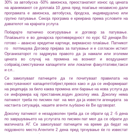
30% за автобуска -50% авионска, преостанатиот износ од цената
на аранжманот се доплаќа 10 дена пред поаѓање независно дали
програмата е авионска, автобуска, бродска, индивидуално или
групно патување. Секоја програма е креирана према условите на
давателот на крајната услуга
Побарајте патничко осигурување и договор за патување.
Плаќањето е во денарска противвредност по курс 62 денари.Во
готово – авансно кредитни картици, вирманско плаќање. Патникот
го потпишува Договор пријава за патување и е согласен истиот
Организаторот го задржува правото да ја намали или зголеми
цената во случај на промена на возниот и воздушниот
собраќај,сместувачки капацитети или локални факултативи,такси
и сл..
Се замолуваат патниците да ги почитуваат правилата на
сместувачкиот капацитет/објект,превоз како и да се информираат
на рецепција за било каква промена или барање на нова услуга да
се информира кај преставник,водич доколку има. Доколку нема
патникот треба по писмен пат на мел да ја извести агенцијата за
настанта ситуација, нашите агенти љубазно ќе Ви одговорат.
Доколку патникот е незадоволен треба да се обрати од 2 -5 дена
по завршувањето на услугата по писмен пат мел да се обрати до
матичната АГ. Се замолуваат патниците на време да бидат на
појдовното место.Агентите 2 дена пред тргнување ќе го известат