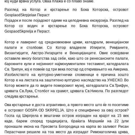
кој нуди врвна услуга. Оваа плажа е со плаво знаме.
Разглед на Котор и крстарење по Бока Которска, островот
Gospla
od
Skrpjela
и Пераст
Појадок и после појадокот одиме на целодневна екскурзија. Разглед на
Котор со водич и крстарење по Бока Которска
,
островот
Gospa
od
Skprelja
и Пераст.
Котор е лавиринт од средновековни цркви, катедрали, венецијански
палати и столбови. Со Котор владееле Илирите, Римјаните,
Византијците, Австро-Унгарците и Венецијанците. Овие освојувачи
оставиле многу богатства зад себе, како што се ренесансните палати,
барокните кули и нејзиниот најмонументален тестамент, катедралата
Св. Трипун, кој е повеќе од три века постар од откривањето на Америка.
Изобилството на културно-уметнички споменици е причина зошто
Котор е на листата на заштитено културно наследство на УНЕСКО. Во
Котор можете да го видите поморскиот музеј, катедралата Св.Трифун,
црквата Св.Лука, Столбот на срамот, црквата Св.Никола. По разгледот
следува крстарење.
Ова крстарење е доста атрактивно, а првото место што ќе го посетиме
е островот GOSPA OD SKRPELJA. Што е специфично за овој остров?
Госпа од Шкрпјела е вештачки остров изграден на крајот на 15 век
каде, барем според традицијата, браќата Моршиќи на 22 јули
пронашле икона на Пресвета Богородица на карпа во заливот Рисан
Перастчани решиле на тоа место да изградат Римокатоличка црква,