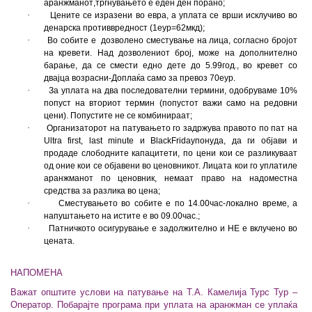
аранжманот
,
тргнувањето е еден ден порано
;
·
Цените се изразени во евра, а уплата се врши исклучиво во
денарска противвредност (1еур=62мкд);
·
Во собите е дозволено сместување на лица, согласно бројот
на кревети. Над дозволениот број, може на дополнително
барање, да се смести едно дете до 5.99год., во кревет со
двајца возрасни
-
Доплаќа само за превоз 70еур.
·
За уплата на два последователни термини, одобруваме 10%
попуст на вториот термин (попустот важи само на редовни
цени). Попустите не се комбинираат;
·
Организаторот на патувањето го задржува правото по пат на
Ultra first, last minute и
Black
Friday
понуда, да ги објави и
продаде слободните капацитети, по цени кои се разликуваат
од оние кои се објавени во ценовникот. Лицата кои го уплатиле
аранжманот по ценовник, немаат право на надоместна
средства за разлика во цена;
·
Сместувањето во собите е по 14.00час-локално време, а
напуштањето на истите е во 09.00час.;
·
Патничкото осигурување е задолжително и НЕ е вклучено во
цената.
НАПОМЕНА
Важат општите услови на патување на Т.А. Камелија Турс Тур –
Оператор. Побарајте програма при уплата на аранжман се уплаќа