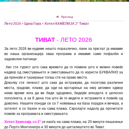
Тим билдинг
Rent A Bus
Хрватска
Оглас за вработување во Т.А.
Преглед
Лето 2026
>
Црна Гора
> Хотел КАМЕЛИЈА 2* Тиват
Камелија
Политика на приватност2
ТИВАТ
-
ЛЕТО 2026
Cancellation Policy
За лето 202
6
ви нудиме нешто поразлично, лани за прв пат ја имавме
во наша организација оваа програма и имавме само пофалби и
Системот за влез/излез во
задоволни патници.
Ако сте турист што сака времето да го помине што е можно повеќе
надвор од сместувањето и сместувањето да го користи БУКВАЛНО за
Европската Унија (ЕЕС)
да преноќи и туширање тогаш сте на право место.
Доколку сте личност што сака да истражува, да посетува различни
места, градови, плажи, да оди на крстарење на овој активен одмор
нема време кога да ви биде здодевно, бидејќи агендата е целосно
пополнета, а за 8 дена тоа што ќе го видите и истражите е повеќе од
доволно. Нашите понуди се со 7 ноќевања на база појадок и вечера, а
хотелот е со базен и на сама плажа. Скролајте надолу да прочитате
повеќе за програмата и сместувањето.
Хотел Камелија со 2*
се наоѓа на сама плажа, на 20 минути пешачење
до Порто Монтенегро и 30 минути до шеталиштето во Тиват.