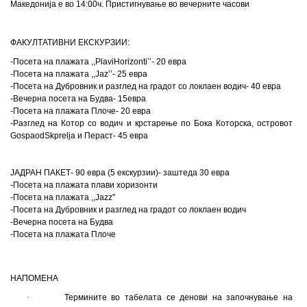
Македонија е во 14
:00
ч. Пристигнување во вечерните часови
ФАКУЛТАТИВНИ ЕКСКУРЗ
ИИ
:
-
Посета на плажата
,,
Plavi
Horizonti
’’- 20
евра
-Посета на плажата ,
,
Jaz
’’
- 25 евра
-
Посета на Дубровник и разглед на градот со локлаен водич- 40 евра
-Вечерна посета на Будва
-
15
e
вра
-Посета на плажата Плоче- 20 евра
-Разглед на Котор со водич и крстарење по Бока Которска
,
островот
Gospa
od
Skprelja
и Пераст- 45 евра
ЈАДРАН ПАКЕТ- 90 евра (5 екскурзии)- заштеда 30 евра
-Посета на плажата плави хоризонти
-Посета на плажата ,,Jazz"
-Посета на Дубровник и разглед на градот со локлаен водич
-Вечерна посета на Будва
-Посета на плажата Плоче
НАПОМЕНА
·
Термините во табелата се денови на започнување на