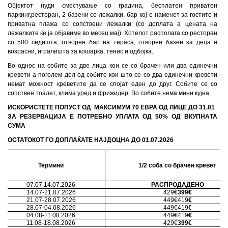
Објектот нуди сместување со градина, бесплатен приватен
паркинг,ресторан, 2 базени со лежалки, бар кој е наменет за гостите и
приватна плажа со сопствени лежалки (со доплата а цената на
лежалките ќе ја објавиме во месец мај). Хотелот располага со ресторан
со 500 седишта, отворен бар на тераса, отворен базен за деца и
возрасни, игралишта за кошарка, тенис и одбојка.
Во однос на собите за две лица кои се со брачен или два единечни
кревети а поголем дел од собите кои што се со два единечни кревети
немат можност креветите да се спојат еден до друг. Собите се со
сопствен тоалет, клима уред и фрижидер. Во собите нема мини кујна.
ИСКОРИСТЕТЕ ПОПУСТ ОД МАКСИМУМ 70 ЕВРА ОД ЛИЦЕ ДО 31.
01
ЗА РЕЗЕРВАЦИЈА Е ПОТРЕБНО УПЛАТА ОД 50% ОД ВКУПНА
ТА
СУМА
ОСТАТОКОТ ГО ДОПЛАЌАТЕ НАЈДОЦНА ДО 01.07.202
6
Термини
1/2 соба со брачен кревет
07
.07.
14
.07.202
6
РАСПРОДАДЕНО
14
.07-
21
.0
7
.202
6
4
29€
399€
21
.07-
28
.0
7
.202
6
44
9€419
€
28
.0
7
-
04
.08.202
6
44
9€419
€
04
.0
8
-
11
.0
8
.202
6
44
9€419
€
11
.0
8
-
18
.0
8
.202
6
42
9€
399€