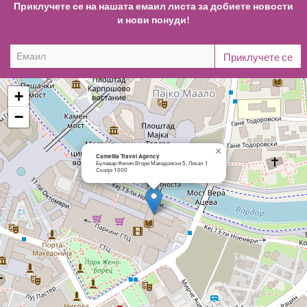
Приклучете се на нашата емаил листа за добиете новости
и нови понуди!
+
−
×
Camellia Travel Agency
Булевар Филип Втори Македонски 5, Локал 1
Скопје 1000