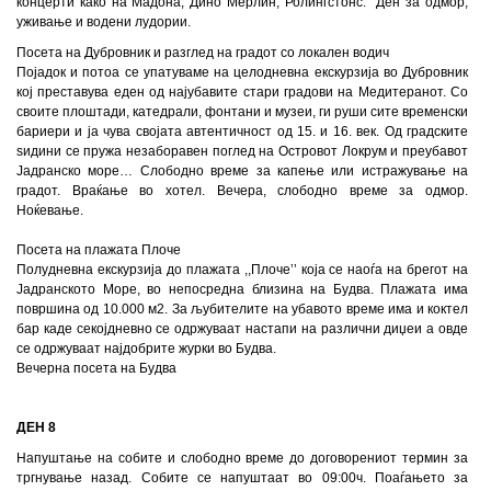
концерти како на Мадона, Дино Мерлин, Ролингстонс. Ден за одмор,
уживање и водени лудории.
Посета на Дубровник и разглед на градот со локален водич
Појадок и потоа се упатуваме на целодневна екскурзија во Дубровник
кој преставува еден од најубавите стари градови на Медитеранот. Со
своите плоштади, катедрали, фонтани и музеи, ги руши сите временски
бариери и ја чува својата автентичност од 15. и 16. век. Од градските
ѕидини се пружа незаборавен поглед на Островот Локрум и преубавот
Јадранско море… Слободно време за капење или истражување на
градот. Враќање во хотел. Вечера, слободно време за одмор.
Ноќевање.
Посета на плажата Плоче
Полудневна екскурзија до плажата
,,
Плоче
’’
која се наоѓа на брегот на
Јадранското Море, во непосредна близина на Будва. Плажата има
површина од 10.000 м2. За љубителите на убавото време има и коктел
бар каде секојдневно се одржуваат настапи на различни диџеи а овде
се одржуваат најдобрите журки во Будва.
Вечерна посета на Будва
ДЕН 8
Напуштање на собите и слободно време до договорениот термин за
тргнување назад. Собите се напуштаат во 09
:00
ч. Поаѓањето за