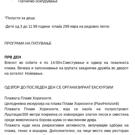
·
Патничко осигурување
*
Попусти за деца
:
-
Дете од 3 до 11.99 години -плаќа 299 евра на редовно легло.
ПРОГРАМА НА ПАТУВАЊЕ
ПРВ ДЕН
Влезот во собите е по 14
:00
ч.Сместување и одмор на локалната
плажа. Вечера и запознавање на групата заедничка дружба во дворот
на хотелот. Ноќевање.
O
Д ВТОР ДО ПОСЛЕДЕН ДЕН СЕ ОРГАНИЗИРААТ ЕКСКУРЗИИ
Плажата Плави Хоризонти.
Целодневна екскурзија на плажа Плави Хоризонти (
Plavi
Horizonti
)
Плажата Плави Хоризонти, која се наоѓа на полуостровот
Луштица
e
300 метри покриена со извонреден златен песок и сместена
среде живописната борова шума со маслинови дрвја.
Плажата нуди низа рекреативни активности, вклучувајќи одбојка на
плажа, тенис и кошарка. Дополнително, на лице место има ресторан