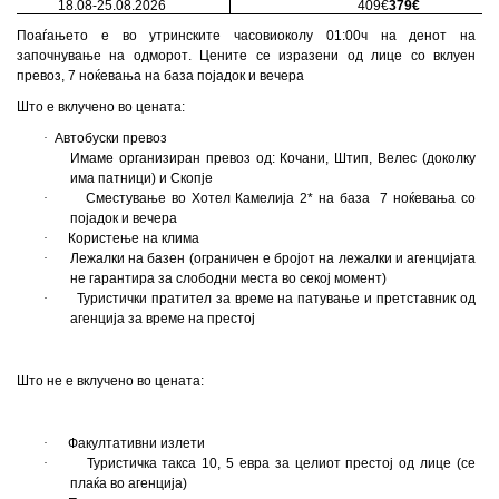
18
.0
8
-
25
.0
8
.202
6
4
09€
379€
Поаѓањето е во утринските часови
o
колу 0
1:
00ч на денот на
започнување на одморот
.
Цените се изразени од лице со вклуен
превоз, 7 ноќевања на база појадок и вечера
Што е вклучено во цената:
·
Автобуски превоз
Имаме организиран превоз од
:
Кочани, Штип, Велес (доколку
има патници) и Скопје
·
Сместување во Хотел Камелија 2* на база
7 ноќевања со
појадок и вечера
·
Користење на клима
·
Лежалки на базен (ограничен е бројот на лежалки и агенцијата
не гарантира за слободни места во секој момент)
·
Туристички пратител за време на патување и претставник од
агенција за време на престој
Што не е вклучено во цената:
·
Факултативни излети
·
Туристичка такса 10, 5 евра за целиот престој од лице
(се
плаќа во агенција)