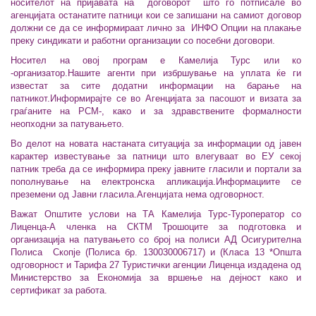
носителот на пријавата на договорот што го потписале во
агенцијата останатите патници кои се запишани на самиот договор
должни се да се информираат лично за ИНФО Опции на плакање
преку синдикати и работни организации со посебни договори.
Носител на овој програм е Камелија Турс или ко
-организатор.Нашите агенти при избршување на уплата ќе ги
известат за сите додатни информации на барање на
патникот.
Информирајте се во Агенцијата за пасошот и визата за
граѓаните на РСМ-, како и за здравствените формалности
неопходни за патувањето.
Во делот на новата настаната ситуација за информации од јавен
карактер известување за патници што влегуваат во ЕУ секој
патник треба да се информира преку јавните гласили и портали за
пополнување на електронска апликација.Информациите се
преземени од Јавни гласила.Агенцијата нема одговорност.
Важат Општите услови на ТА Камелија Турс-Туроператор со
Лиценца-А членка на СКТМ Трошоците за подготовка и
организација на патувањето со број на полиси АД Осигурителна
Полиса Скопје (Полиса бр. 130030006717) и (Класа 13 *Општа
одговорност и Тарифа 27 Туристички агенции
Лиценца издадена од
Министерство за Економија за вршење на дејност како и
сертификат за работа.