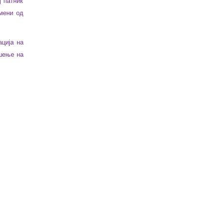
ј патник
мени од
ција на
шење на