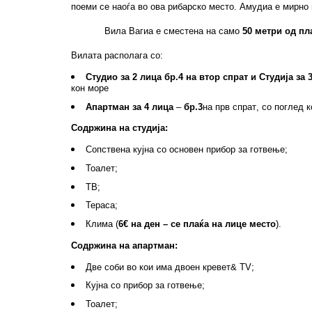
поеми се наоѓа во ова рибарско место. Амудиа е мирно
Вила Вагиа е сместена на само
50 метри од пл
Вилата располага со:
Студи
о
за 2
лица бр.4 на втор спрат
и
Студија за
кон море
Апартман за 4 лица
–
бр.3
на прв
спрат
, со поглед 
Содржина на студија:
Сопствена кујна со основен прибор за готвење;
Тоалет;
ТВ;
Тераса;
Клима (
6€ на ден – се плаќа на лице место
).
Содржина на апартман:
Две соби во кои има двоен кревет
&
TV
;
Кујна со прибор за готвење;
Тоалет;