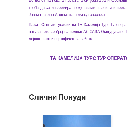
Во делот на новата настаната ситуација за информаци
треба да се информира преку јавните гласили и порт
Јавни гласила.Агенцијата нема одговорност.
Важат Општите услови на ТА Камелија Турс-Туроперат
патувањето со број на полиси
АД.САВА Осигурување П
дејност како и сертификат за работа.
ТА КАМЕЛИЈА ТУРС ТУР ОПЕРАТ
Слични Понуди