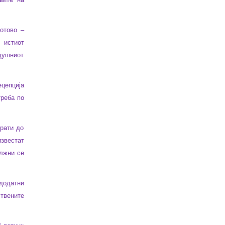
отово –
 истиот
душниот
ецепција
треба по
рати до
звестат
олжни се
 додатни
ствените