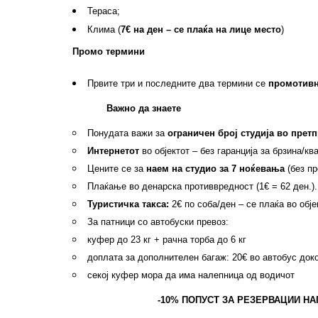
Тераса;
Клима (
7€ на ден – се плаќа на лице место
)
Промо термини
Првите
три
и последните два термин
и
се
промотив
Важно да знаете
Понудата важи за
ограничен број студија во прет
Интернетот
во објектот – без гаранција за брзина/кв
Цените се за
наем на студио за 7 ноќевања
(без пр
Плаќање во денарска противвредност (1€ = 62 ден.).
Туристичка такса:
2€ по соба/ден – се плаќа во обје
За патници со автобуски превоз:
куфер до 23 кг + рачна торба до 6 кг
доплата за дополнителен багаж: 20€ во автобус до
секој куфер мора да има налепница од водичот
-10% ПОПУСТ ЗА РЕЗЕРВАЦИИ НАПР