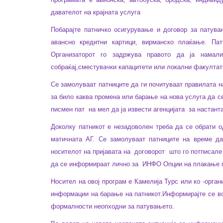
давателот на крајната услуга
Побарајте патничко осигурување и договор за патува
авансно кредитни картици, вирманско плаќање. Пат
Организаторот го задржува правото да ја намал
собраќај,сместувачки капацитети или локални факултати
Се замолуваат патниците да ги почитуваат правилата на
за било каква промена или барање на нова услуга да с
писмен пат
на мел да ја извести агенцијата
за настант
Доколку патникот е незадоволен треба да се обрати 
матичната АГ. Се замолуваат патниците на време да
носителот на пријавата на
договорот
што го потписале
да се информираат лично за
ИНФО Опции на плакање пр
Носител на овој програм е Камелија Турс или ко -орган
информации на барање на патникот.
Информирајте се во
формалности неопходни за патувањето.