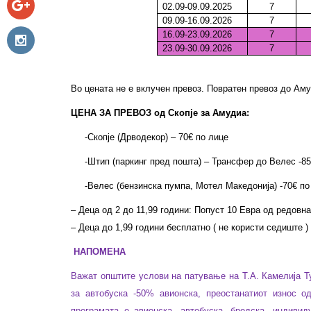
02.09-09.09.2025
7
09.09-16.09.2026
7
16.09-23.09.2026
7
23.09-30.09.2026
7
Во цената не е вклучен превоз. Повратен превоз до Аму
ЦЕНА ЗА ПРЕВОЗ од Скопје за Амудиа:
-Скопје (Дрводекор) – 70€ по лице
-Штип (паркинг пред пошта) – Трансфер до Велес -85
-Велес (бензинска пумпа,
Мотел Македонија) -70€ по
–
Деца од 2 до 11,99 години: Попуст 10 Евра од редовна
– Деца до 1,99 години бесплатно ( не користи седиште )
НАПОМЕНА
Важат општите услови на патување на Т.А. Камелија Т
за автобуска -50% авионска, преостанатиот износ 
програмата е авионска, автобуска, бродска, индиви