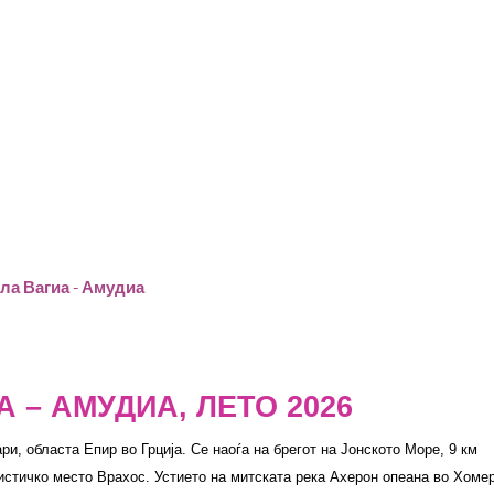
ла Вагиа - Амудиа
 – АМУДИА, ЛЕТО 2026
, областа Епир во Грција. Се наоѓа на брегот на Јонското Море, 9 км
ристичко место Врахос. Устието на митската река Ахерон опеана во Хоме