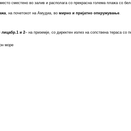
 место сместено во залив и располага со прекрасна голема плажа со бел
ажа
, на почетокот на Амудиа, во
мирно и пријатно опкружување
.
3 лица
бр.1 и 2
– на приземје, со директен излез на сопствена тераса со 
кон море