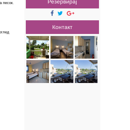
Резервирај
a
песок.
Контакт
поглед