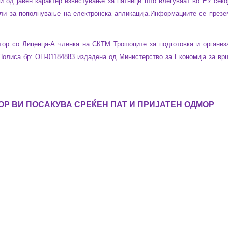
и од јавен карактер известување за патници што влегуваат во ЕУ секо
али за пополнување на електронска апликација.Информациите се презе
ор со Лиценца-А членка на СКТМ Трошоците за подготовка и организа
олиса бр: ОП-01184883
издадена од Министерство за Економија за вр
ОР ВИ ПОСАКУВА СРЕЌЕН ПАТ И ПРИЈАТЕН ОДМОР