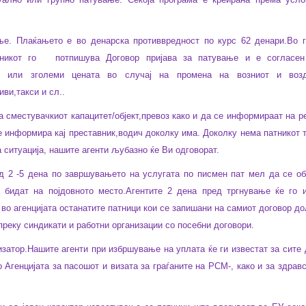
ње.
Плаќањето е во денарска противвредност по курс 62 денари.Во г
никот го
потпишува Договор пријава за патување и е согласен
и или зголеми цената во случај на промена на возниот и воз
ви,такси и сл..
 сместувачкиот капацитет/објект,превоз како и да се информираат на р
е информира кај преставник,водич доколку има. Доколку нема патникот 
а ситуација, нашите агенти љубазно ќе Ви одговорат.
од 2 -5 дена по завршувањето на услугата по писмен пат мел да се об
 бидат на појдовното место.Агентите 2 дена пред тргнување ќе го и
 во агенцијата останатите патници кои се запишани на самиот договор д
еку синдикати и работни организации со посебни договори.
изатор.Нашите агенти при избршување на уплата ќе ги известат за сите
 Агенцијата за пасошот и визата за граѓаните на РСМ-, како и за здрав