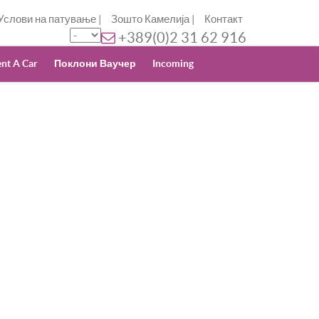
Услови на патување
|
Зошто Камелија
|
Контакт
+389(0)2 31 62 916
nt A Car
Поклони Ваучер
Incoming