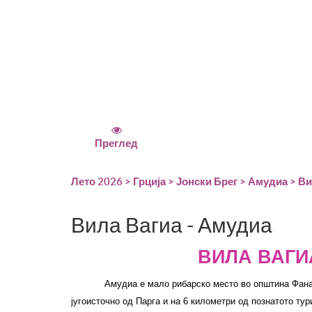
Преглед
Лето 2026
>
Грција
>
Јонски Брег
>
Амудиа
> Ви
Вила Вагиа - Амудиа
ВИЛА ВАГИА
Амудиа е мало рибарско место во општина Фанари
југоисточно од Парга и на 6 километри од познатото ту