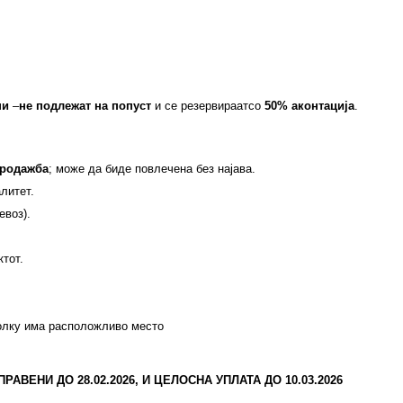
ни
–
не подлежат на попуст
и се резервираат
со
50% аконтација
.
продажба
; може да биде повлечена без најава.
алитет.
евоз).
ктот.
колку има расположливо место
АВЕНИ ДО 28.02.2026, И ЦЕЛОСНА УПЛАТА ДО 10.03.2026